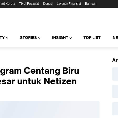
iket Kereta
Tiket Pesawat
Donasi
Layanan Finansial
Bantuan
TY
STORIES
INSIGHT
TOP LIST
N
Ar
agram Centang Biru
sar untuk Netizen