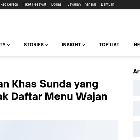
iket Kereta
Tiket Pesawat
Donasi
Layanan Finansial
Bantuan
TY
STORIES
INSIGHT
TOP LIST
N
Ar
an Khas Sunda yang
ak Daftar Menu Wajan