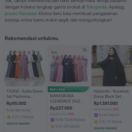
Yuk, tampil memesona dan bikin semua mata tertuju padamu
dengan koleksi lengkap gamis brokat di
Tokopedia
. Apalagi,
promo Ramadan
Ekstra Seru bisa membuat pengalaman
belanja online kamu makin asyik dan menguntungkan!
Rekomendasi untukmu
Beli Lokal
TAZKIA - Azalia Dress 
Hijaberlin - Nusaibah 
MANASIKANA 
Set Pashmina 
Dress Black Set 
CLEARANCE SALE 
Setelan Muslim 
Khimar FK Mazen 
Rp95.000
Rp1.381.000
Nadia gamis polos 
Gamis Kerudung 
Anti UV Gamis Syar'i 
Rp227.500
Rp1.590.000
13%
Kota Bandung
syari set jilbab 
Airflow Crinkle Polos 
Premium Haji & 
Rp350.000
35%
Kota Depok
Tazkia Hijab Store
5.0
7 terjual
dewasa
Kancing One Set
Umroh
Kota Tasikmalaya
Hijaberlin
5.0
17 terjual
Manasikana
5.0
29 terjual