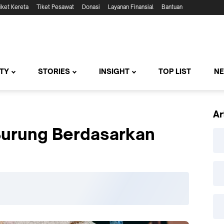
iket Kereta
Tiket Pesawat
Donasi
Layanan Finansial
Bantuan
TY
STORIES
INSIGHT
TOP LIST
N
Ar
urung Berdasarkan