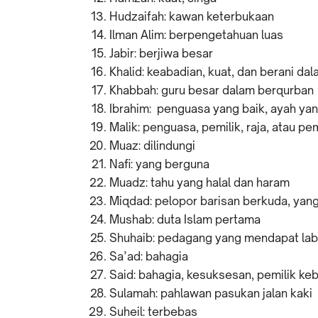
Hudzaifah: kawan keterbukaan
Ilman Alim: berpengetahuan luas
Jabir: berjiwa besar
Khalid: keabadian, kuat, dan berani d
Khabbah: guru besar dalam berqurban
Ibrahim: penguasa yang baik, ayah ya
Malik: penguasa, pemilik, raja, atau p
Muaz: dilindungi
Nafi: yang berguna
Muadz: tahu yang halal dan haram
Miqdad: pelopor barisan berkuda, ya
Mushab: duta Islam pertama
Shuhaib: pedagang yang mendapat la
Sa’ad: bahagia
Said: bahagia, kesuksesan, pemilik ke
Sulamah: pahlawan pasukan jalan kaki
Suheil: terbebas