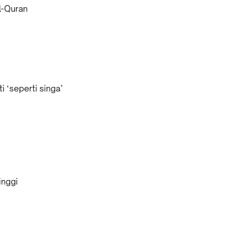
l-Quran
i ‘seperti singa’
inggi