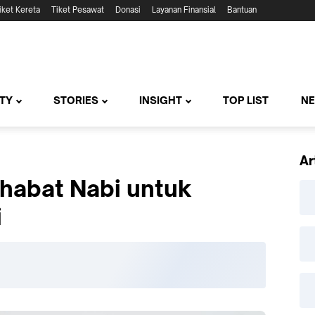
iket Kereta
Tiket Pesawat
Donasi
Layanan Finansial
Bantuan
TY
STORIES
INSIGHT
TOP LIST
N
Ar
abat Nabi untuk
i