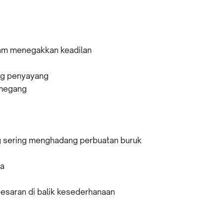
alam menegakkan keadilan
ng penyayang
emegang
ng sering menghadang perbuatan buruk
ba
besaran di balik kesederhanaan