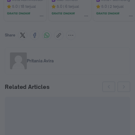
Apotek Era Farma by GoApotik
Apotek Sahabat 2 Puger
Apotek Jitu Palem
5.0
18 terjual
5.0
6 terjual
5.0
2 terjual
Share
Pritania Avira
Related Articles