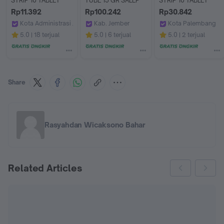
STRIP 10 TABLET
TUBE 15 GR SALEP
STRIP 10 TABLET
Rp11.392
Rp100.242
Rp30.842
Kota Administrasi Jakarta Timur
Kab. Jember
Kota Palembang
Apotek Era Farma by GoApotik
Apotek Sahabat 2 Puger
Apotek Jitu Palem
5.0
18 terjual
5.0
6 terjual
5.0
2 terjual
Share
Rasyahdan Wicaksono Bahar
Related Articles