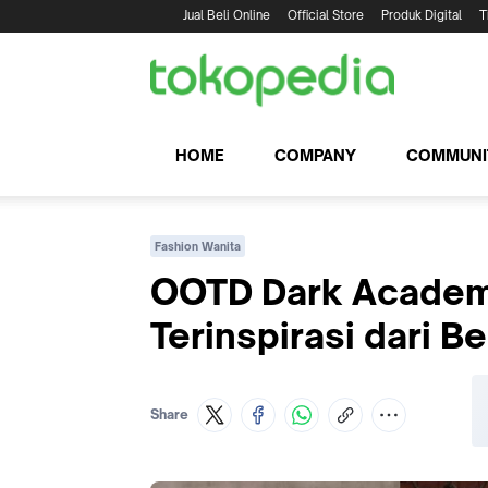
Jual Beli Online
Official Store
Produk Digital
T
HOME
COMPANY
COMMUNI
Fashion Wanita
OOTD Dark Academi
Terinspirasi dari B
Share