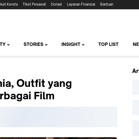
iket Kereta
Tiket Pesawat
Donasi
Layanan Finansial
Bantuan
TY
STORIES
INSIGHT
TOP LIST
N
Ar
a, Outfit yang
erbagai Film