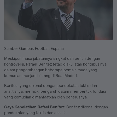
Sumber Gambar: Football Espana
Meskipun masa jabatannya singkat dan penuh dengan
kontroversi, Rafael Benítez tetap diakui atas kontribusinya
dalam pengembangan beberapa pemain muda yang
kemudian menjadi bintang di Real Madrid.
Benítez, yang dikenal dengan pendekatan taktis dan
analitisnya, memiliki pengaruh dalam membentuk fondasi
yang kemudian dimanfaatkan oleh penerusnya.
Gaya Kepelatihan Rafael Benítez:
Benítez dikenal dengan
pendekatan yang taktis dan analitis.