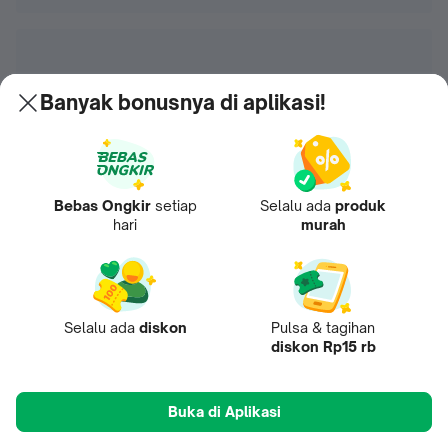
Banyak bonusnya di aplikasi!
Bebas Ongkir
setiap
Selalu ada
produk
hari
murah
Selalu ada
diskon
Pulsa & tagihan
diskon Rp15 rb
Buka di Aplikasi