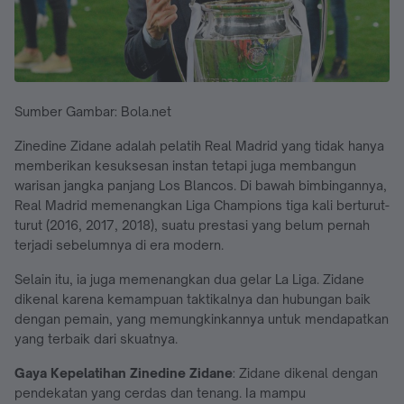
Sumber Gambar: Bola.net
Zinedine Zidane adalah pelatih Real Madrid yang tidak hanya
memberikan kesuksesan instan tetapi juga membangun
warisan jangka panjang Los Blancos. Di bawah bimbingannya,
Real Madrid memenangkan Liga Champions tiga kali berturut-
turut (2016, 2017, 2018), suatu prestasi yang belum pernah
terjadi sebelumnya di era modern.
Selain itu, ia juga memenangkan dua gelar La Liga. Zidane
dikenal karena kemampuan taktikalnya dan hubungan baik
dengan pemain, yang memungkinkannya untuk mendapatkan
yang terbaik dari skuatnya.
Gaya Kepelatihan Zinedine Zidane
: Zidane dikenal dengan
pendekatan yang cerdas dan tenang. Ia mampu