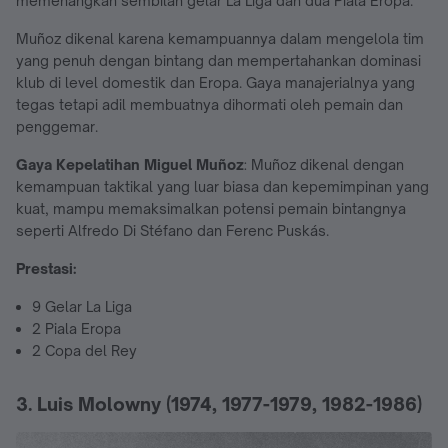
memenangkan sembilan gelar La Liga dan dua Piala Eropa.
Muñoz dikenal karena kemampuannya dalam mengelola tim
yang penuh dengan bintang dan mempertahankan dominasi
klub di level domestik dan Eropa. Gaya manajerialnya yang
tegas tetapi adil membuatnya dihormati oleh pemain dan
penggemar.
Gaya Kepelatihan Miguel Muñoz
: Muñoz dikenal dengan
kemampuan taktikal yang luar biasa dan kepemimpinan yang
kuat, mampu memaksimalkan potensi pemain bintangnya
seperti Alfredo Di Stéfano dan Ferenc Puskás.
Prestasi:
9 Gelar La Liga
2 Piala Eropa
2 Copa del Rey
3. Luis Molowny (1974, 1977-1979, 1982-1986)