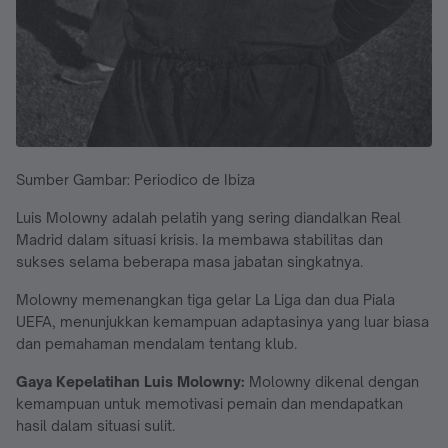
Sumber Gambar: Periodico de Ibiza
Luis Molowny adalah pelatih yang sering diandalkan Real
Madrid dalam situasi krisis. Ia membawa stabilitas dan
sukses selama beberapa masa jabatan singkatnya.
Molowny memenangkan tiga gelar La Liga dan dua Piala
UEFA, menunjukkan kemampuan adaptasinya yang luar biasa
dan pemahaman mendalam tentang klub.
Gaya Kepelatihan Luis Molowny:
Molowny dikenal dengan
kemampuan untuk memotivasi pemain dan mendapatkan
hasil dalam situasi sulit.