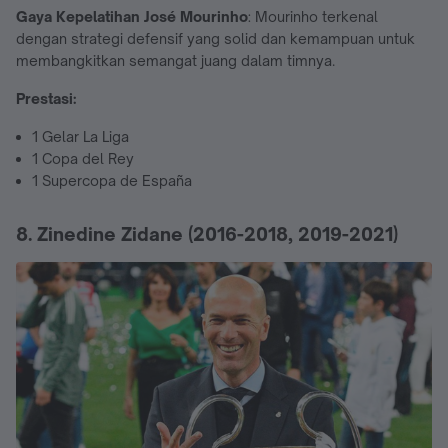
Gaya Kepelatihan José Mourinho
: Mourinho terkenal
dengan strategi defensif yang solid dan kemampuan untuk
membangkitkan semangat juang dalam timnya.
Prestasi:
1 Gelar La Liga
1 Copa del Rey
1 Supercopa de España
8. Zinedine Zidane (2016-2018, 2019-2021)