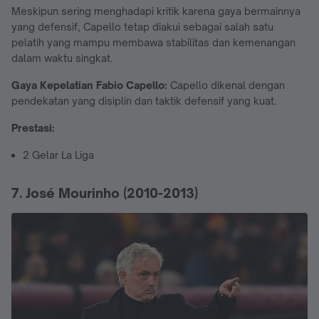
Meskipun sering menghadapi kritik karena gaya bermainnya
yang defensif, Capello tetap diakui sebagai salah satu
pelatih yang mampu membawa stabilitas dan kemenangan
dalam waktu singkat.
Gaya Kepelatian Fabio Capello:
Capello dikenal dengan
pendekatan yang disiplin dan taktik defensif yang kuat.
Prestasi:
2 Gelar La Liga
7. José Mourinho (2010-2013)