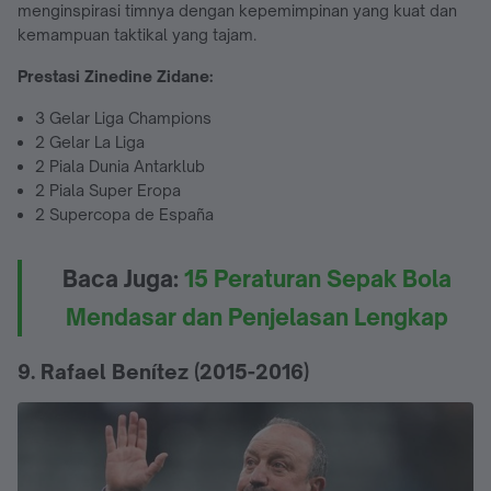
menginspirasi timnya dengan kepemimpinan yang kuat dan
kemampuan taktikal yang tajam.
Prestasi Zinedine Zidane:
3 Gelar Liga Champions
2 Gelar La Liga
2 Piala Dunia Antarklub
2 Piala Super Eropa
2 Supercopa de España
Baca Juga:
15 Peraturan Sepak Bola
Mendasar dan Penjelasan Lengkap
9. Rafael Benítez (2015-2016)