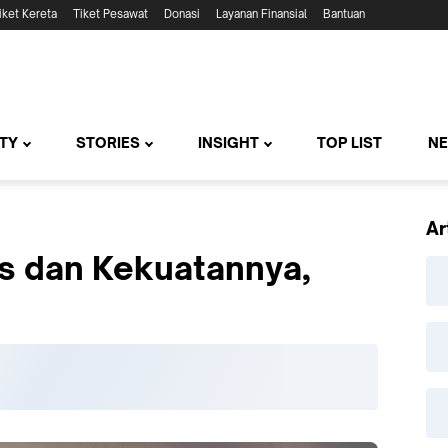
iket Kereta
Tiket Pesawat
Donasi
Layanan Finansial
Bantuan
TY
STORIES
INSIGHT
TOP LIST
N
Ar
ls dan Kekuatannya,