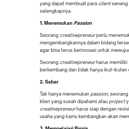
yang dapat membuat para
client
senang 
selengkapnya.
1. Menemukan
Passion
Seorang
creativepreneur
perlu menemu
mengembangkannya dalam bidang tersebut
agar bisa terus berinovasi untuk mewujud
Seorang
creativepreneur
harus memiliki
berkembang dan tidak hanya ikut-ikutan o
2. Sabar
Tak hanya menemukan
passion,
seoran
klien yang susah dipahami atau
project
y
creativepreneur
harus siap dengan revis
usaha yang kamu kembangkan akan memilik
3. Mempelajari Bisnis