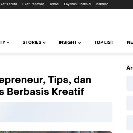
iket Kereta
Tiket Pesawat
Donasi
Layanan Finansial
Bantuan
TY
STORIES
INSIGHT
TOP LIST
N
Ar
epreneur, Tips, dan
is Berbasis Kreatif