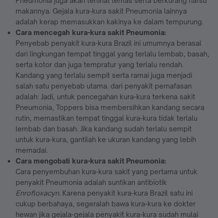
Pneumonia juga akan terlihat lemas serta berkurang nafsu
makannya. Gejala kura-kura sakit Pneumonia lainnya
adalah kerap memasukkan kakinya ke dalam tempurung.
Cara mencegah kura-kura sakit Pneumonia:
Penyebab penyakit kura-kura Brazil ini umumnya berasal
dari lingkungan tempat tinggal yang terlalu lembab, basah,
serta kotor dan juga tempratur yang terlalu rendah.
Kandang yang terlalu sempit serta ramai juga menjadi
salah satu penyebab utama. dari penyakit pernafasan
adalah: Jadi, untuk pencegahan kura-kura terkena sakit
Pneumonia, Toppers bisa membersihkan kandang secara
rutin, memastikan tempat tinggal kura-kura tidak terlalu
lembab dan basah. Jika kandang sudah terlalu sempit
untuk kura-kura, gantilah ke ukuran kandang yang lebih
memadai.
Cara mengobati kura-kura sakit Pneumonia:
Cara penyembuhan kura-kura sakit yang pertama untuk
penyakit Pneumonia adalah suntikan antibiotik
Enrofloxacyn
. Karena penyakit kura-kura Brazil satu ini
cukup berbahaya, segeralah bawa kura-kura ke dokter
hewan jika gejala-gejala penyakit kura-kura sudah mulai