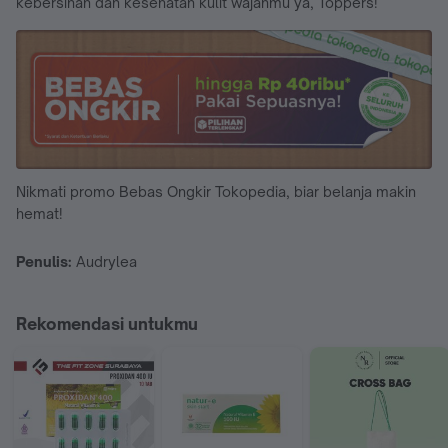
kebersihan dan kesehatan kulit wajahmu ya, Toppers!
Nikmati promo Bebas Ongkir Tokopedia, biar belanja makin
hemat!
Penulis:
Audrylea
Rekomendasi untukmu