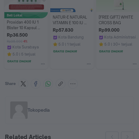
Beli Lokal
NATUR-E NATURAL 
[FREE GIFT] WHITE 
Proxidan 400 IU 1 
VITAMIN E 100 IU 
CROSS BAG
Blister 10 Kapsul 
BOX 32 KAPSUL
Rp57.830
Rp99.000
Suplementasi 
Rp36.500
Kota Bandung
Kota Administrasi J
Vitamin E
Rp38.000
4%
Apotek Budi Sentosa by GoApotik
NATURE REPUBLIC
5.0
1 terjual
5.0
30+ terjual
Kota Surabaya
thefitzonestore
5.0
5 terjual
Share
Tokopedia
Related Articles