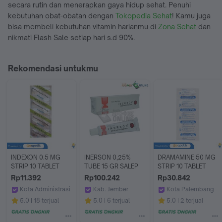
secara rutin dan menerapkan gaya hidup sehat. Penuhi
kebutuhan obat-obatan dengan
Tokopedi
a Sehat
! Kamu juga
bisa membeli kebutuhan vitamin harianmu di
Zona Sehat
dan
nikmati Flash Sale setiap hari s.d 90%.
Rekomendasi untukmu
INDEXON 0.5 MG 
INERSON 0,25% 
DRAMAMINE 50 MG 
STRIP 10 TABLET
TUBE 15 GR SALEP
STRIP 10 TABLET
Rp11.392
Rp100.242
Rp30.842
Kota Administrasi Jakarta Timur
Kab. Jember
Kota Palembang
Apotek Era Farma by GoApotik
Apotek Sahabat 2 Puger
Apotek Jitu Palem
5.0
18 terjual
5.0
6 terjual
5.0
2 terjual