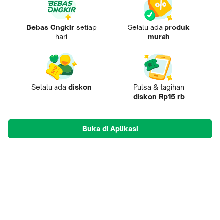
Bebas Ongkir
setiap
Selalu ada
produk
hari
murah
Selalu ada
diskon
Pulsa & tagihan
diskon Rp15 rb
Buka di Aplikasi
Tentang Kami
Pusat Penjual
Mobile Apps
Mitra
Karir
Tokopedia Care
B2B Digital