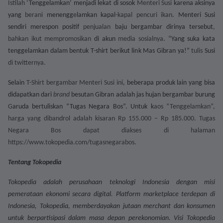
Istilah
‘Tenggelamkan’ menjadi lekat di sosok
Menteri Susi
karena aksinya
yang
berani
menengg
e
lamkan kapal
-kapal pencuri ikan
. Menteri Susi
sendiri merespon positif
penjualan
baju bergambar dirinya tersebut
,
bahkan ikut mempromosikan
di akun
media sosialnya
. “Yang suka kata
tenggelamkan dalam bentuk T-shirt berikut link Mas Gibran ya!”
tulis
Susi
di twitternya.
Selain
T-Shirt
bergambar Menteri Susi ini
, beberapa produk lain yang bisa
didapatkan dari
brand
besutan Gibran adalah jas hujan bergambar burung
G
aruda bertuliskan “Tugas Negara Bos”. Untuk k
aos “Tenggelamkan”,
harga yang dibandrol adalah kisaran Rp 155.000 – Rp 185.000.
Tugas
Negara Bos dapat diakses di halaman
https://www.tokopedia.com/tugasnegarabos.
Tentang Tokopedia
Tokopedia adalah perusahaan teknologi Indonesia dengan misi
pemerataan ekonomi secara digital. Platform marketplace terdepan di
Indonesia, Tokopedia, memberdayakan jutaan merchant dan konsumen
untuk berpartisipasi dalam masa depan perekonomian. Visi Tokopedia