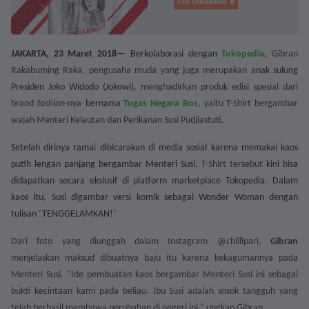
JAKARTA, 2
3
Maret 2018
— Berkolaborasi dengan
Tokopedia
,
Gibran
Rakabuming Raka, pengusaha muda yang juga merupakan a
nak sulung
Presiden Joko Widodo (Jokowi),
menghadirkan
produk edisi spesial dari
brand
fashion
-nya
bernama
Tugas Negara Bos
, yaitu T-Shirt bergambar
wajah Menteri Kelautan dan Perikanan Susi Pudjiastuti.
Setelah dirinya ramai dibicarakan di media sosial karena memakai kaos
putih lengan panjang bergambar Menteri Susi
, T-Shirt tersebut
kini bisa
didapatkan secara ekslusif di platform marketplace Tokopedia. Dalam
kaos itu, Susi digambar versi komik sebagai Wonder Woman dengan
tulisan ‘TENGGELAMKAN!’
Dari foto yang diunggah dalam Instagram @chillipari,
Gibran
menjelaskan maksud dibuatnya baju itu karena kekagumannya pada
Menteri Susi, “Ide pembuatan kaos bergambar Menteri Susi ini sebagai
bukti kecintaan kami pada beliau. Ibu Susi adalah sosok tangguh yang
telah berhasil membawa perubahan di negeri ini,” ungkap Gibran.