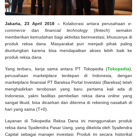
Jakarta, 23 April 2018 –
Kolaborasi antara perusahaan
e-
commerce
dan
financial technology
(
fintech
) semakin
memberikan kemudahan bagi aktivitas berinvestasi, khususnya di
produk reksa dana. Masyarakat pun menjadi pihak paling
diuntungkan karena bisa mendapatkan akses lebih baik ke
produk reksa dana.
Yang terbaru, kerja sama antara PT Tokopedia (
Tokopedia
),
perusahaan
marketplace
terdepan di Indonesia, dengan
marketplace
finansial
PT Bareksa Portal Investasi (Bareksa) telah
menghadirkan terobosan yang baru pertama kali ada di
Indonesia, yakni fasilitas pembelian reksa dana
online
yang
sangat likuid, bisa dicairkan dan diterima di rekening nasabah di
hari yang sama (T+0).
Layanan di Tokopedia Reksa Dana ini menggunakan produk
reksa dana Syailendra Pasar Uang, yang dikelola oleh Syailendra
Capital sebagai manajer investasi. Produk ini secara historikal