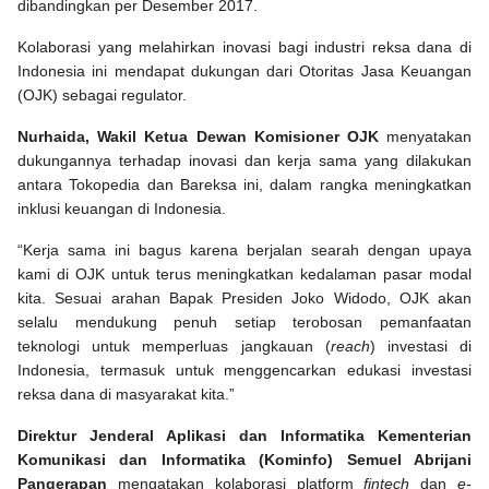
dibandingkan per Desember 2017.
Kolaborasi yang melahirkan inovasi bagi industri reksa dana di
Indonesia ini mendapat dukungan dari Otoritas Jasa Keuangan
(OJK) sebagai regulator.
Nurhaida, Wakil Ketua Dewan Komisioner OJK
menyatakan
dukungannya terhadap inovasi dan kerja sama yang dilakukan
antara Tokopedia dan Bareksa ini, dalam rangka meningkatkan
inklusi keuangan di Indonesia.
“Kerja sama ini bagus karena berjalan searah dengan upaya
kami di OJK untuk terus meningkatkan kedalaman pasar modal
kita. Sesuai arahan Bapak Presiden Joko Widodo, OJK akan
selalu mendukung penuh setiap terobosan pemanfaatan
teknologi untuk memperluas jangkauan (
reach
) investasi di
Indonesia, termasuk untuk menggencarkan edukasi investasi
reksa dana di masyarakat kita.”
Direktur Jenderal Aplikasi dan Informatika Kementerian
Komunikasi dan Informatika (Kominfo) Semuel Abrijani
Pangerapan
mengatakan kolaborasi platform
fintech
dan
e-