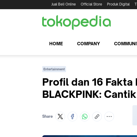
Jual Beli Online
Official Store
Produk Digital
T
HOME
COMPANY
COMMUNI
Entertainment
Profil dan 16 Fakt
BLACKPINK: Cantik 
Share