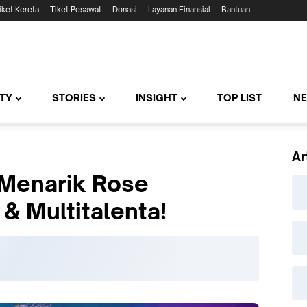
iket Kereta
Tiket Pesawat
Donasi
Layanan Finansial
Bantuan
TY
STORIES
INSIGHT
TOP LIST
N
Ar
a Menarik Rose
& Multitalenta!