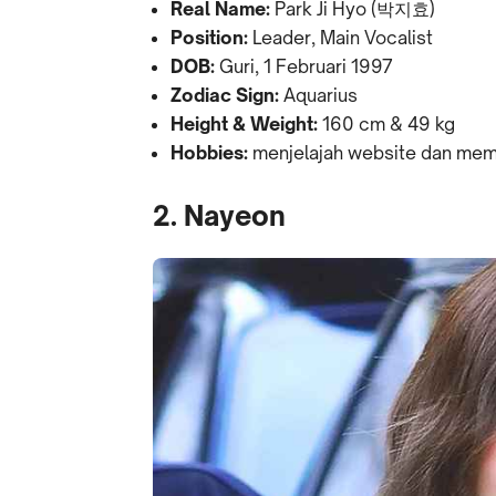
Real Name:
Park Ji Hyo (박지효)
Position:
Leader, Main Vocalist
DOB:
Guri, 1 Februari 1997
Zodiac Sign:
Aquarius
Height & Weight:
160 cm & 49 kg
Hobbies:
menjelajah website dan me
2. Nayeon