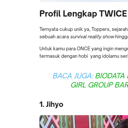
Profil Lengkap TWICE
Ternyata cukup unik ya, Toppers, sejara
sebuah acara
survival reality show
hingg
Untuk kamu para ONCE yang ingin menget
termasuk dengan hobi yang idolamu serin
BACA JUGA:
BIODATA 
GIRL GROUP BA
1. Jihyo