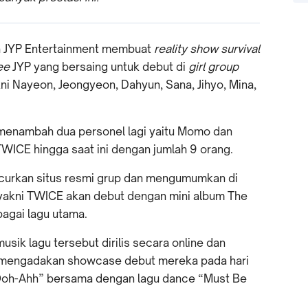
a JYP Entertainment membuat
reality show survival
nee
JYP yang bersaing untuk debut di
girl group
i Nayeon, Jeongyeon, Dahyun, Sana, Jihyo, Mina,
P menambah dua personel lagi yaitu Momo dan
WICE hingga saat ini dengan jumlah 9 orang.
ncurkan situs resmi grup dan mengumumkan di
yakni TWICE akan debut dengan mini album The
bagai lagu utama.
sik lagu tersebut dirilis secara online dan
ini mengadakan showcase debut mereka pada hari
Ooh-Ahh” bersama dengan lagu dance “Must Be