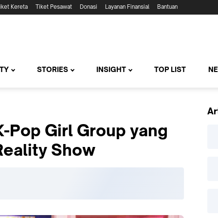
iket Kereta
Tiket Pesawat
Donasi
Layanan Finansial
Bantuan
TY
STORIES
INSIGHT
TOP LIST
N
Ar
-Pop Girl Group yang
Reality Show