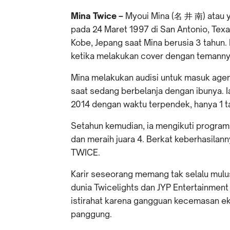
Mina Twice –
Myoui Mina (名 井 南) atau y
pada 24 Maret 1997 di San Antonio, Texa
Kobe, Jepang saat Mina berusia 3 tahun.
ketika melakukan cover dengan temanny
Mina melakukan audisi untuk masuk agen
saat sedang berbelanja dengan ibunya.
2014 dengan waktu terpendek, hanya 1 
Setahun kemudian, ia mengikuti program
dan meraih juara 4. Berkat keberhasilann
TWICE.
Karir seseorang memang tak selalu mulu
dunia Twicelights dan JYP Entertainme
istirahat karena gangguan kecemasan ek
panggung.