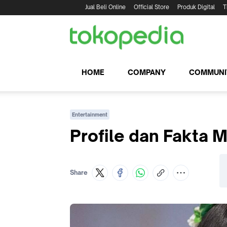
Jual Beli Online
Official Store
Produk Digital
T
HOME
COMPANY
COMMUNI
Entertainment
Profile dan Fakta 
Share