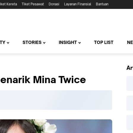
iket Kereta
Tiket Pesawat
Donasi
Layanan Finansial
Bantuan
TY
STORIES
INSIGHT
TOP LIST
N
Ar
Menarik Mina Twice