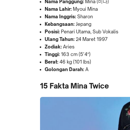
Nama Panggung:
Mina (미나)
Nama Lahir:
Myoui Mina
Nama Inggris:
Sharon
Kebangsaan:
Jepang
Posisi:
Penari Utama, Sub Vokalis
Ulang Tahun:
24 Maret 1997
Zodiak:
Aries
Tinggi:
163 cm (5’4″)
Berat:
46 kg (101 lbs)
Golongan Darah:
A
15 Fakta Mina Twice