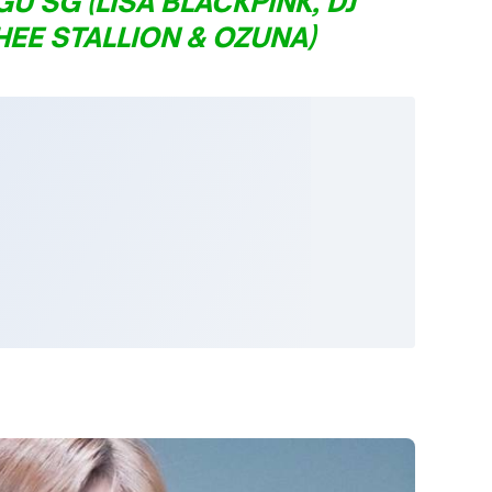
AGU SG (LISA BLACKPINK, DJ
EE STALLION & OZUNA)