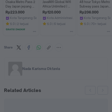
Osaka Metro Pass 2 
JavaMifi Global Wifi 
48 hour Tokyo Metro 
Day Japan jepang 
Africa Unlimited | 
Subway pass Japan 
tiket ticket voucher 
Sewa Wifi | Travel 
Ticket adult jepang 
Rp223.000
Rp120.000
Rp206.000
bus metro train 
Wifi Africa
tiket 48 jam
Kota Tangerang Selatan
Kota Administrasi Jakarta Timur
Kota Tangerang Se
Kenikura
Kenikura Tour
JavaMifi
Kenikura Tour
5.0
2 terjual
5.0
6 terjual
5.0
70+ terjual
Share
Nada Karisma Oktavia
Related Articles