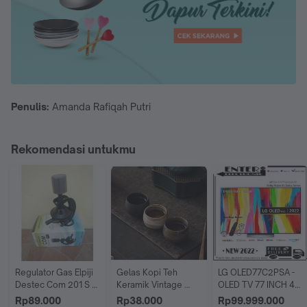
Penulis:
Amanda Rafiqah Putri
Rekomendasi untukmu
Regulator Gas Elpiji 
Gelas Kopi Teh 
LG OLED77C2PSA - 
Destec Com 201 S / 
Keramik Vintage 
OLED TV 77 INCH 4K 
Destec 201S - Pack 
Japanese Style Tea 
DOLBYVISION 
Rp89.000
Rp38.000
Rp99.999.000