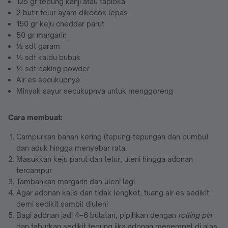
125 gr tepung kanji atau tapioka
2 butir telur ayam dikocok lepas
150 gr keju cheddar parut
50 gr margarin
½ sdt garam
½ sdt kaldu bubuk
½ sdt baking powder
Air es secukupnya
Minyak sayur secukupnya untuk menggoreng
Cara membuat:
Campurkan bahan kering (tepung-tepungan dan bumbu)
dan aduk hingga menyebar rata.
Masukkan keju parut dan telur, uleni hingga adonan
tercampur
Tambahkan margarin dan uleni lagi
Agar adonan kalis dan tidak lengket, tuang air es sedikit
demi sedikit sambil diuleni
Bagi adonan jadi 4–6 bulatan, pipihkan dengan
rolling pin
dan taburkan sedikit tepung jika adonan menempel di alas.