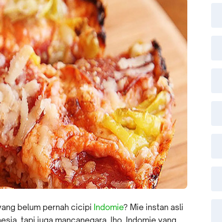
 yang belum pernah cicipi
Indomie
? Mie instan asli
donesia, tapi juga mancanegara, lho. Indomie yang