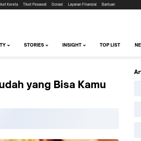
iket Kereta
Tiket Pesawat
Donasi
Layanan Finansial
Bantuan
TY
STORIES
INSIGHT
TOP LIST
N
Ar
Mudah yang Bisa Kamu