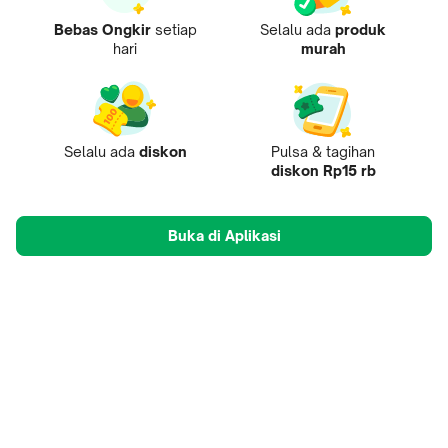
Bebas Ongkir
setiap
Selalu ada
produk
hari
murah
Selalu ada
diskon
Pulsa & tagihan
diskon Rp15 rb
Buka di Aplikasi
Tentang Kami
Pusat Penjual
Mobile Apps
Mitra
Karir
Tokopedia Care
B2B Digital
© 2009-
2026
, PT Tokopedia