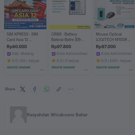
SIM XPRESS - SIM 
OR88 - Battery 
Mouse Optical 
Card Asia 12 
Baterai Batre [EB-
LOGITECH M100R 
Indonesia, 
BG998ABY] 
USB - Garansi Resmi
Rp60.000
Rp97.800
Rp97.000
Singapura, Korea 
Compatible With 
Kab. Malang
Kota Administrasi Jakarta Barat
Kota Administrasi J
Selatan, China, Hong 
Samsung S21 Ultra
SIM XPRESS
OR88 shop
Multifungsi Online
5.0
60+ terjual
5.0
5 terjual
5.0
500+ terjual
Kong, Malaysia, 
Macao, Taiwan, 
Vietnam, Thailand, 
Jepang,Filipina 
3/5/10/20 GB Data | 
3 - 30 Hari | Kartu 
Share
SIM Fisik 
Roaming Langsung Aktif
Rasyahdan Wicaksono Bahar