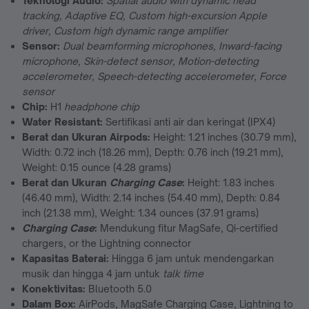
Teknologi Audio:
Spatial audio with dynamic head
tracking, Adaptive EQ, Custom high-excursion Apple
driver, Custom high dynamic range amplifier
Sensor:
Dual beamforming microphones, Inward-facing
microphone, Skin-detect sensor, Motion-detecting
accelerometer, Speech-detecting accelerometer, Force
sensor
Chip:
H1
headphone chip
Water Resistant:
Sertifikasi anti air dan keringat (IPX4)
Berat dan Ukuran Airpods:
Height: 1.21 inches (30.79 mm),
Width: 0.72 inch (18.26 mm), Depth: 0.76 inch (19.21 mm),
Weight: 0.15 ounce (4.28 grams)
Berat dan Ukuran
Charging Case
:
Height: 1.83 inches
(46.40 mm), Width: 2.14 inches (54.40 mm), Depth: 0.84
inch (21.38 mm), Weight: 1.34 ounces (37.91 grams)
Charging Case
:
Mendukung fitur MagSafe, Qi-certified
chargers, or the Lightning connector
Kapasitas Baterai:
Hingga 6 jam untuk mendengarkan
musik dan hingga 4 jam untuk
talk time
Konektivitas:
Bluetooth 5.0
Dalam Box:
AirPods, MagSafe Charging Case, Lightning to