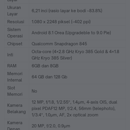
Ukuran
6,21 inci (rasio layar ke bodi ~83.8%)
Layar
Resolusi
1.080 x 2248 piksel (~402 ppi)
Sistem
Android 8.1 Orea (Upgradeble to 9.0 Pie)
Operasi
Chipset
Qualcomm Snapdragon 845
Octa-core (4×2.8 GHz Kryo 385 Gold & 4×1.8
Inti
GHz Kryo 385 Silver)
RAM
6GB dan 8GB
Memori
64 GB dan 128 Gb
Internal
Slot
No
Memori
12 MP, f/1.8, 1/2.55″, 1.4µm, 4-axis OIS, dual
Kamera
pixel PDAF12 MP, f/2.4, 56mm (telephoto),
Belakang
1/3.4″, 1.0µm, AF, 2x optical zoom
Kamera
20 MP, f/2.0, 0.9µm
Depan