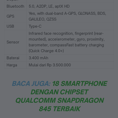
Bluetooth
5.0, A2DP, LE, aptX HD
Yes, with dual-band A-GPS, GLONASS, BDS,
GPS
GALILEO, QZSS
USB
Type-C
Infrared face recognition, fingerprint (rear-
mounted), accelerometer, gyro, proximity,
Sensor
barometer, compassFast battery charging
(Quick Charge 4.0+)
Baterai
3.400 mAh
Harga
Mulai dari Rp 3.500.000
BACA JUGA:
18 SMARTPHONE
DENGAN CHIPSET
QUALCOMM SNAPDRAGON
845 TERBAIK