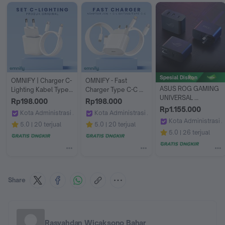
Spesial Diskon
OMNIFY | Charger C-
OMNIFY - Fast 
ASUS ROG GAMING 
Lighting Kabel Type 
Charger Type C-C 
UNIVERSAL 
C-C Fast Charging 
Lighting Adaptor 
Rp198.000
Rp198.000
CHARGER DOCK 
Kompatibel iOS USB-
20W Kompatibel 
Rp1.155.000
Kota Administrasi Jakarta Barat
Kota Administrasi Jakarta Barat
TYPE-C HDMI TYPE-
C Lightning Garansi 2 
dengan iOS iPhone 
Kota Administrasi J
Omnify store
Omnify store
5.0
20 terjual
5.0
20 terjual
A 90XB08FN-
Tahun Produk Asli 
8-17 iPad MacBook 
SOS SPORT ONLIN
5.0
26 terjual
BPW000
Resmi
Air Pro & AirPods Pro 
2 Garansi 2 Tahun
Share
Rasyahdan Wicaksono Bahar