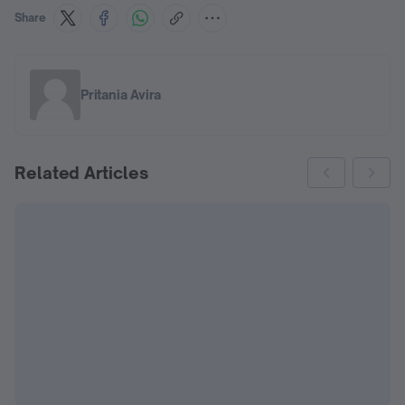
Jari Kaki
Kulit/Kemasan Stik 
Share
Portabel 5g*6 Stik 
Rasa Stroberi
Pritania Avira
Related Articles