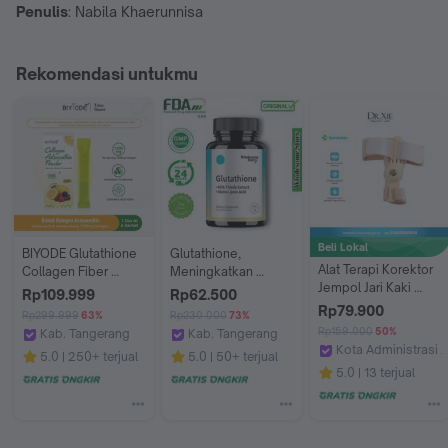
Penulis
: Nabila Khaerunnisa
Rekomendasi untukmu
Beli Lokal
BIYODE Glutathione 
Glutathione, 
Alat Terapi Korektor 
Collagen Fiber 
Meningkatkan 
Jempol Jari Kaki 
Powder/Kolagen + 
Kesehatan Kulit dan 
Rp109.999
Rp62.500
Bunion/Corrector 
Glutathione + 
Mencerahkan Wajah, 
Rp79.900
Rp299.999
63%
Rp230.000
73%
Separator Hallux 
Inulin/Minuman 
60 Kapsul
Rp159.000
50%
Kab. Tangerang
Kab. Tangerang
Valgus Big Toe 
Antioksidan Dan 
Kota Administrasi J
BIYODE-ID
WHOLESOME STORY MALL 1
5.0
250+ terjual
5.0
50+ terjual
Pelurus Pemisah 
Pencerah 
Dr Xie Healthy Life
5.0
13 terjual
Jari/Alat Pemisah 
Usus/Antioksidan 
dan Koreksi Jari Kaki 
Astaxanthin Dan 
untuk Perawatan 
Vitamin C Untuk 
Bunion/Pelindung 
Peremajaan 