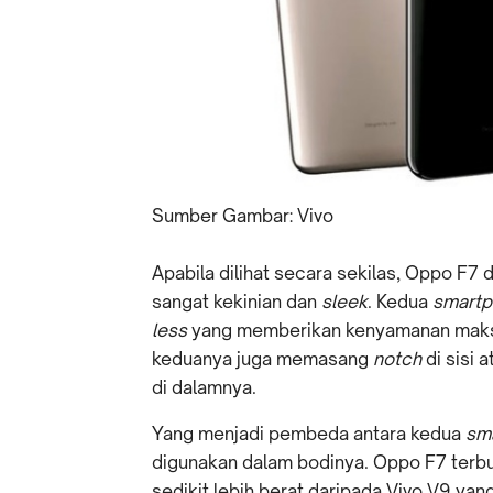
Sumber Gambar: Vivo
Apabila dilihat secara sekilas, Oppo F7
sangat kekinian dan
sleek
. Kedua
smart
less
yang memberikan kenyamanan maksi
keduanya juga memasang
notch
di sisi
di dalamnya.
Yang menjadi pembeda antara kedua
sm
digunakan dalam bodinya. Oppo F7 terbu
sedikit lebih berat daripada Vivo V9 ya