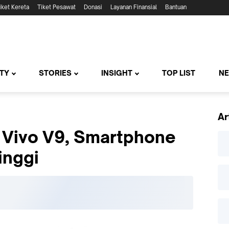
iket Kereta
Tiket Pesawat
Donasi
Layanan Finansial
Bantuan
TY
STORIES
INSIGHT
TOP LIST
N
Ar
 Vivo V9, Smartphone
inggi