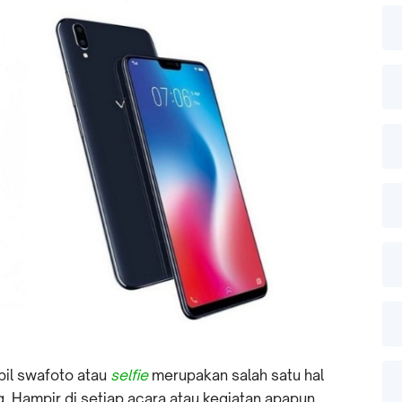
il swafoto atau
selfie
merupakan salah satu hal
. Hampir di setiap acara atau kegiatan apapun,