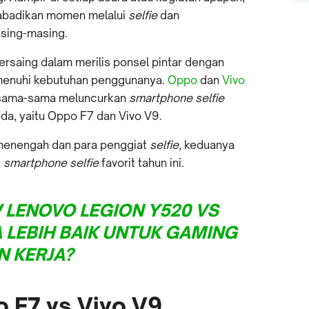
badikan momen melalui
selfie
dan
sing-masing.
ersaing dalam merilis ponsel pintar dengan
menuhi kebutuhan penggunanya.
Oppo
dan
Vivo
 sama-sama meluncurkan
smartphone selfie
eda, yaitu Oppo F7 dan Vivo V9.
 menengah dan para penggiat
selfie,
keduanya
i
smartphone selfie
favorit tahun ini.
 LENOVO LEGION Y520 VS
 LEBIH BAIK UNTUK GAMING
N KERJA?
 F7 vs Vivo V9