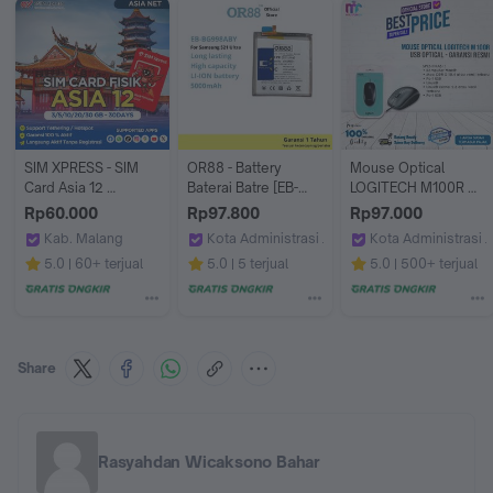
SIM XPRESS - SIM 
OR88 - Battery 
Mouse Optical 
Card Asia 12 
Baterai Batre [EB-
LOGITECH M100R 
Indonesia, 
BG998ABY] 
USB - Garansi Resmi
Rp60.000
Rp97.800
Rp97.000
Singapura, Korea 
Compatible With 
Kab. Malang
Kota Administrasi Jakarta Barat
Kota Administrasi J
Selatan, China, Hong 
Samsung S21 Ultra
SIM XPRESS
OR88 shop
Multifungsi Online
5.0
60+ terjual
5.0
5 terjual
5.0
500+ terjual
Kong, Malaysia, 
Macao, Taiwan, 
Vietnam, Thailand, 
Jepang,Filipina 
3/5/10/20 GB Data | 
3 - 30 Hari | Kartu 
Share
SIM Fisik 
Roaming Langsung Aktif
Rasyahdan Wicaksono Bahar