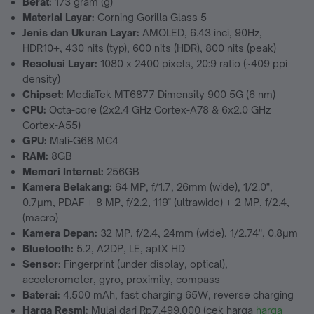
Berat:
173 gram (g)
Material Layar:
Corning Gorilla Glass 5
Jenis dan Ukuran Layar:
AMOLED, 6.43 inci, 90Hz,
HDR10+, 430 nits (typ), 600 nits (HDR), 800 nits (peak)
Resolusi Layar:
1080 x 2400 pixels, 20:9 ratio (~409 ppi
density)
Chipset:
MediaTek MT6877 Dimensity 900 5G (6 nm)
CPU:
Octa-core (2x2.4 GHz Cortex-A78 & 6x2.0 GHz
Cortex-A55)
GPU:
Mali-G68 MC4
RAM:
8GB
Memori Internal:
256GB
Kamera Belakang:
64 MP, f/1.7, 26mm (wide), 1/2.0",
0.7µm, PDAF + 8 MP, f/2.2, 119˚ (ultrawide) + 2 MP, f/2.4,
(macro)
Kamera Depan:
32 MP, f/2.4, 24mm (wide), 1/2.74", 0.8µm
Bluetooth:
5.2, A2DP, LE, aptX HD
Sensor:
Fingerprint (under display, optical),
accelerometer, gyro, proximity, compass
Baterai:
4.500 mAh, fast charging 65W, reverse charging
Harga Resmi:
Mulai dari Rp7.499.000 (cek harga
harga