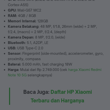
Cortex-A55)
GPU:
Mali-G57 MC2
RAM:
4GB / 8GB
Memori Internal:
128GB
Kamera Belakang:
48 MP, f/1.8, 26mm (wide) + 2 MP,
f/2.4, (macro) + 2 MP, f/2.4, (depth)
Kamera Depan:
8 MP, f/2.0, (wide)
Bluetooth:
5.1, A2DP, LE
USB:
USB Type-C 2.0
Sensor:
Fingerprint (side-mounted), accelerometer, gyro,
proximity, compass
Baterai:
5.000 mAh, fast charging 18W
Harga:
Mulai dari Rp 2.749.000 (cek
harga Xiaomi Redmi
Note 10 5G
selengkapnya)
Baca Juga:
Daftar HP Xiaomi
Terbaru dan Harganya