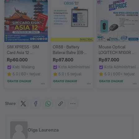
SIM XPRESS - SIM 
OR88 - Battery 
Mouse Optical 
Card Asia 12 
Baterai Batre [EB-
LOGITECH M100R 
Indonesia, 
BG998ABY] 
USB - Garansi Resmi
Rp60.000
Rp97.800
Rp97.000
Singapura, Korea 
Compatible With 
Kab. Malang
Kota Administrasi Jakarta Barat
Kota Administrasi J
Selatan, China, Hong 
Samsung S21 Ultra
SIM XPRESS
OR88 shop
Multifungsi Online
5.0
60+ terjual
5.0
5 terjual
5.0
500+ terjual
Kong, Malaysia, 
Macao, Taiwan, 
Vietnam, Thailand, 
Jepang,Filipina 
3/5/10/20 GB Data | 
3 - 30 Hari | Kartu 
Share
SIM Fisik 
Roaming Langsung Aktif
Olga Laurenza