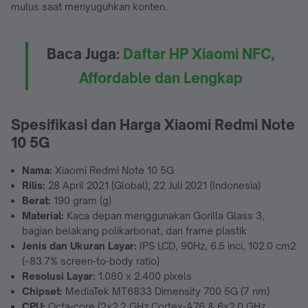
mulus saat menyuguhkan konten.
Baca Juga:
Daftar HP Xiaomi NFC,
Affordable dan Lengkap
Spesifikasi dan Harga Xiaomi Redmi Note
10 5G
Nama:
Xiaomi Redmi Note 10 5G
Rilis:
28 April 2021 (Global), 22 Juli 2021 (Indonesia)
Berat:
190 gram (g)
Material:
Kaca depan menggunakan Gorilla Glass 3,
bagian belakang polikarbonat, dan frame plastik
Jenis dan Ukuran Layar:
IPS LCD, 90Hz, 6.5 inci, 102.0 cm2
(~83.7% screen-to-body ratio)
Resolusi Layar:
1.080 x 2.400 pixels
Chipset:
MediaTek MT6833 Dimensity 700 5G (7 nm)
CPU:
Octa-core (2x2.2 GHz Cortex-A76 & 6x2.0 GHz