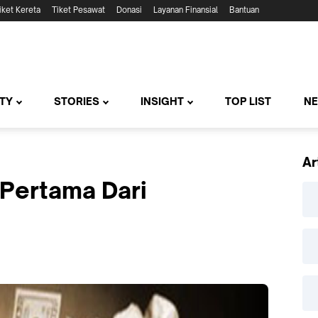
iket Kereta
Tiket Pesawat
Donasi
Layanan Finansial
Bantuan
TY
STORIES
INSIGHT
TOP LIST
N
Ar
 Pertama Dari