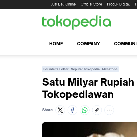
Jual Beli Online
Official Store
Produk Digital
T
HOME
COMPANY
COMMUNI
Founder's Letter
Seputar Tokopedia
Milestone
Satu Milyar Rupiah
Tokopediawan
Share