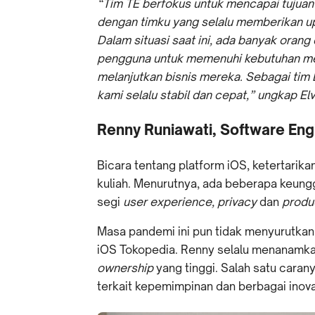
“Tim TE berfokus untuk mencapai tujuan
dengan timku yang selalu memberikan up
Dalam situasi saat ini, ada banyak oran
pengguna untuk memenuhi kebutuhan mer
melanjutkan bisnis mereka. Sebagai tim
kami selalu stabil dan cepat,” ungkap Elv
Renny Runiawati, Software Eng
Bicara tentang platform iOS, ketertarik
kuliah. Menurutnya, ada beberapa keunggu
segi
user experience, privacy
dan
produ
Masa pandemi ini pun tidak menyurutkan 
iOS Tokopedia. Renny selalu menanamk
ownership
yang tinggi. Salah satu cara
terkait kepemimpinan
dan berbagai inova