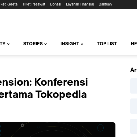
iket Kereta
Tiket Pesawat
Donasi
Layanan Finansial
Bantuan
TY
STORIES
INSIGHT
TOP LIST
N
Ar
nsion: Konferensi
Pertama Tokopedia