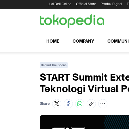
Jual Beli Online
Official Store
Produk Digital
T
HOME
COMPANY
COMMUNI
Behind The Scene
START Summit Exte
Teknologi Virtual 
Share