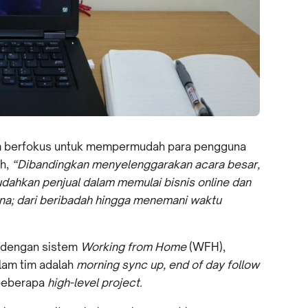
tim berfokus untuk mempermudah para pengguna
ah,
“Dibandingkan menyelenggarakan acara besar,
ahkan penjual dalam memulai bisnis online dan
a; dari beribadah hingga menemani waktu
 dengan sistem
Working from Home
(WFH),
alam tim adalah
morning sync up,
end of day follow
beberapa
high-level project.