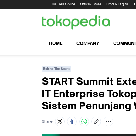
Jual Beli Online
Official Store
Produk Digital
T
HOME
COMPANY
COMMUNI
Behind The Scene
START Summit Exte
IT Enterprise Tok
Sistem Penunjang
Share