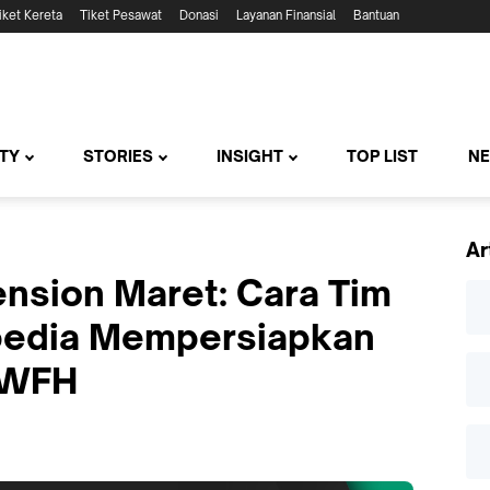
iket Kereta
Tiket Pesawat
Donasi
Layanan Finansial
Bantuan
TY
STORIES
INSIGHT
TOP LIST
N
Ar
nsion Maret: Cara Tim
opedia Mempersiapkan
 WFH