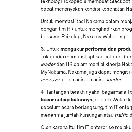
teknologi Tokopedia membuat Slackbot 
dapat menanyakan kondisi kesehatan Nak
Untuk memfasilitasi Nakama dalam menja
dengan tim HR untuk menghadirkan prog
bersama Psikolog, Nakama Wellbeing, d
3. Untuk
mengukur performa
dan produk
Tokopedia membuat aplikasi internal 
leader
dan HR dalam menilai kinerja Naka
MyNakama
,
Nakama juga dapat mengisi
approve
oleh masing-masing
leader
.
4. Tantangan terakhir yakni bagaimana 
besar setiap bulannya
, seperti Waktu I
sebelum acara berlangsung, tim IT ente
menerima jumlah kunjungan atau
traffic
d
Oleh karena itu, tim IT enterprise mela