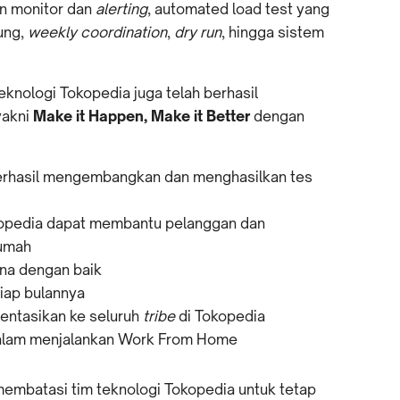
an monitor dan
alerting
, automated load test yang
ung,
weekly coordination
,
dry run
, hingga sistem
eknologi Tokopedia juga telah berhasil
yakni
Make it Happen, Make it Better
dengan
berhasil mengembangkan dan menghasilkan tes
kopedia dapat membantu pelanggan dan
rumah
na dengan baik
tiap bulannya
mentasikan ke seluruh
tribe
di Tokopedia
dalam menjalankan Work From Home
 membatasi tim teknologi Tokopedia untuk tetap