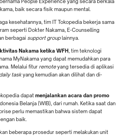
bernama People Experience yang secara berkala
ama, baik secara fisik maupun mental.
ga kesehatannya, tim IT Tokopedia bekerja sama
ram seperti Dokter Nakama, E-Counselling
an berbagai
support group
lainnya.
tivitas
Nakama ketika WFH
, tim teknologi
bernama MyNakama yang dapat memudahkan para
ma. Melalui fitur
remote
yang tersedia di aplikasi
daily task
yang kemudian akan dilihat dan di-
Tokopedia dapat
menjalankan acara dan promo
ndonesia Belanja (WIB), dari rumah. Ketika saat dan
rprise perlu memastikan bahwa sistem dapat
engan baik.
kukan beberapa prosedur seperti melakukan unit