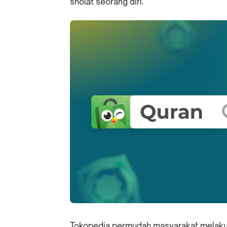
sholat seorang diri.
Tokopedia permudah masyarakat melakuk