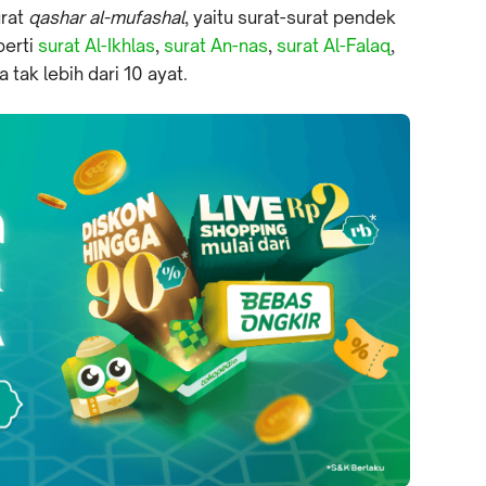
rat
qashar al-mufashal
, yaitu surat-surat pendek
erti
surat Al-Ikhlas
,
surat An-nas
,
surat Al-Falaq
,
 tak lebih dari 10 ayat.