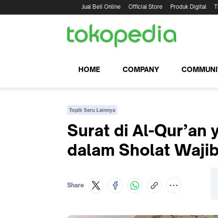
Jual Beli Online
Official Store
Produk Digital
T
HOME
COMPANY
COMMUNI
Topik Seru Lainnya
Surat di Al-Qur’an
dalam Sholat Waji
Share