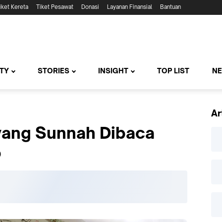
iket Kereta
Tiket Pesawat
Donasi
Layanan Finansial
Bantuan
TY
STORIES
INSIGHT
TOP LIST
N
Ar
 yang Sunnah Dibaca
b