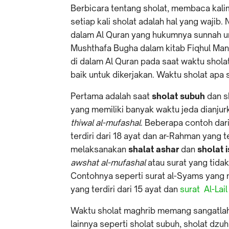
Berbicara tentang sholat, membaca kali
setiap kali sholat adalah hal yang wajib
dalam Al Quran yang hukumnya sunnah un
Mushthafa Bugha dalam kitab Fiqhul Ma
di dalam Al Quran pada saat waktu sholat
baik untuk dikerjakan. Waktu sholat apa s
Pertama
adalah saat
sholat subuh
dan s
yang memiliki banyak waktu jeda dianju
thiwal al-mufashal
. Beberapa contoh dari
terdiri dari 18 ayat dan ar-Rahman yang t
melaksanakan
shalat ashar
dan
sholat 
awshat al-mufashal
atau surat yang tidak
Contohnya seperti surat al-Syams yang 
yang terdiri dari 15 ayat dan
surat Al-Lail
Waktu sholat maghrib memang sangatlah
lainnya seperti sholat subuh, sholat dzuh