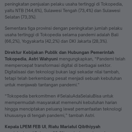
peningkatan penjualan pelaku usaha tertinggi di Tokopedia,
yaitu NTB (144,6%), Sulawesi Tengah (73,4%) dan Sulawesi
Selatan (73,3%).
Sementara tiga provinsi dengan peningkatan jumlah pelaku
usaha tertinggi di Tokopedia selama pandemi adalah Bali
(66,2%), Yogyakarta (42,2%) dan DKI Jakarta (28,3%).
Direktur Kebijakan Publik dan Hubungan Pemerintah
Tokopedia
,
Astri Wahyuni
mengungkapkan, “Pandemi telah
mempercepat transformasi digital di berbagai sektor.
Digitalisasi dan teknologi bukan lagi sekadar nilai tambah,
tetapi telah berkembang pesat menjadi sebuah kebutuhan
untuk menjawab tantangan pandemi.”
“Tokopedia berkomitmen #SelaluAdaSelaluBisa untuk
mempermudah masyarakat memenuhi kebutuhan harian
hingga menciptakan peluang lewat pemanfaatan teknologi
khususnya di tengah pandemi,” tambah Astri.
Kepala LPEM FEB UI
,
Riatu Mariatul Qibthiyyah