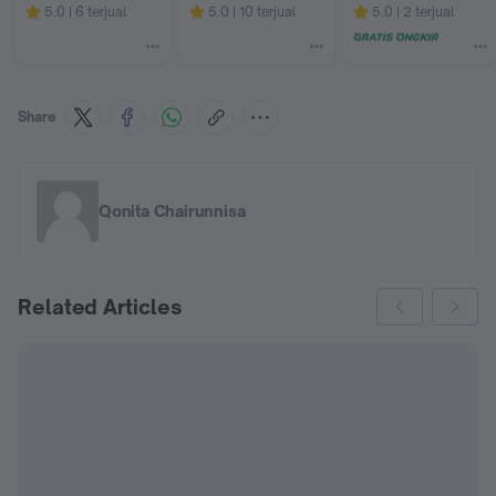
Paperclip Indonesia
Paperclip Indonesia
Wilson Mart
5.0
6 terjual
5.0
10 terjual
5.0
2 terjual
Share
Qonita Chairunnisa
Related Articles