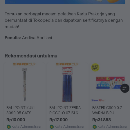
Temukan berbagai macam pelatihan Kartu Prakerja yang
bermanfaat di Tokopedia dan dapatkan sertifikatnya dengan
mudah!
Penulis:
Andina Apriliani
Rekomendasi untukmu
BALLPOINT KUKI 
BALLPOINT ZEBRA 
FASTER C600 0.7 
8090 05 CATS 
PICCOLO 07 ISI 6 
WARNA BIRU 
DIARY
BLUE
BOLPEN ISI 12 PCS
Rp10.000
Rp17.000
Rp31.888
Kota Administrasi Jakarta Selatan
Kota Administrasi Jakarta Selatan
Kota Administrasi J