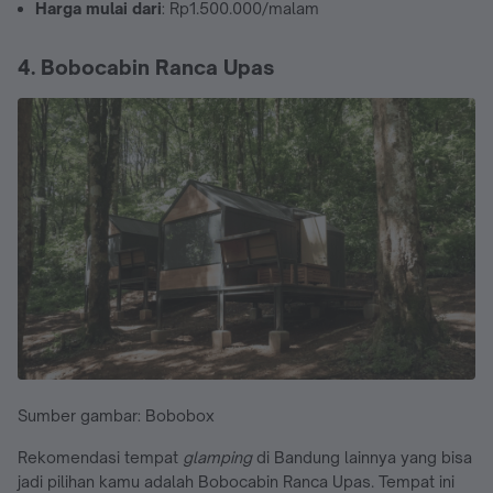
Harga mulai dari
: Rp1.500.000/malam
4. Bobocabin Ranca Upas
Sumber gambar: Bobobox
Rekomendasi tempat
glamping
di Bandung lainnya yang bisa
jadi pilihan kamu adalah Bobocabin Ranca Upas. Tempat ini