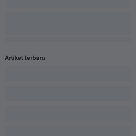
Artikel terbaru