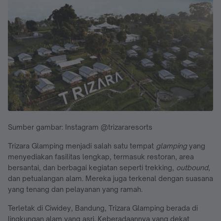
Sumber gambar: Instagram @trizararesorts
Trizara Glamping menjadi salah satu tempat
glamping
yang
menyediakan fasilitas lengkap, termasuk restoran, area
bersantai, dan berbagai kegiatan seperti trekking,
outbound
,
dan petualangan alam. Mereka juga terkenal dengan suasana
yang tenang dan pelayanan yang ramah.
Terletak di Ciwidey, Bandung, Trizara Glamping berada di
lingkungan alam yang asri. Keberadaannya yang dekat