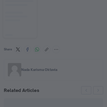
Share
Nada Karisma Oktavia
Related Articles