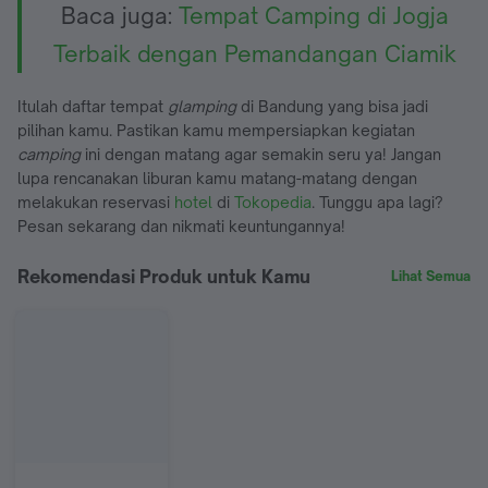
Baca juga:
Tempat Camping di Jogja
Terbaik dengan Pemandangan Ciamik
Itulah daftar tempat
glamping
di Bandung yang bisa jadi
pilihan kamu. Pastikan kamu mempersiapkan kegiatan
camping
ini dengan matang agar semakin seru ya! Jangan
lupa rencanakan liburan kamu matang-matang dengan
melakukan reservasi
hotel
di
Tokopedia
. Tunggu apa lagi?
Pesan sekarang dan nikmati keuntungannya!
Rekomendasi Produk untuk Kamu
Lihat Semua