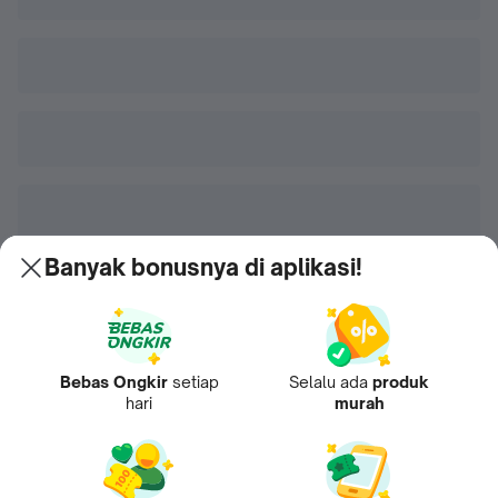
Banyak bonusnya di aplikasi!
Bebas Ongkir
setiap
Selalu ada
produk
hari
murah