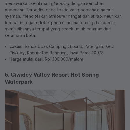
menawarkan keintiman
glamping
dengan sentuhan
pedesaan. Tersedia tenda-tenda yang bersahaja namun
nyaman, menciptakan atmosfer hangat dan akrab. Keunikan
tempat ini juga terletak pada suasana tenang dan damai,
menjadikannya tempat yang cocok untuk pelarian dari
keramaian kota.
Lokasi
: Ranca Upas Camping Ground, Patengan, Kec.
Ciwidey, Kabupaten Bandung, Jawa Barat 40973
Harga mulai dari
: Rp1.100.000/malam
5. Ciwidey Valley Resort Hot Spring
Waterpark