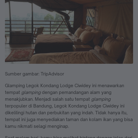
Sumber gambar: TripAdvisor
Glamping Legok Kondang Lodge Ciwidey ini menawarkan
tempat
glamping
dengan pemandangan alam yang
menakjubkan. Menjadi salah satu tempat
glamping
terpopuler di Bandung, Legok Kondang Lodge Ciwidey ini
dikelilingi hutan dan perbukitan yang indah. Tidak hanya itu,
tempat ini juga menyediakan taman dan kolam ikan yang bisa
kamu nikmati selagi menginap.
Saat malam hari, kamu bisa melihat bintang dengan jelas dari