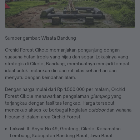
Sumber gambar: Wisata Bandung
Orchid Forest Cikole memanjakan pengunjung dengan
suasana hutan tropis yang hijau dan segar. Lokasinya yang
strategis di Cikole, Bandung, membuatnya menjadi tempat
ideal untuk melarikan diri dari rutinitas sehari-hari dan
menyatu dengan keindahan alam.
Dengan harga mulai dari Rp 1.500.000 per malam, Orchid
Forest Cikole menawarkan pengalaman
glamping
yang
terjangkau dengan fasilitas lengkap. Harga tersebut
mencakup akses ke berbagai kegiatan
outdoor
dan wahana
hiburan di dalam area Orchid Forest.
Lokasi
: Jl. Anyar No.49, Genteng, Cikole, Kecamatan
Lembang, Kabupaten Bandung Barat, Jawa Barat.