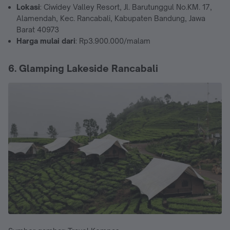
Lokasi
: Ciwidey Valley Resort, Jl. Barutunggul No.KM. 17,
Alamendah, Kec. Rancabali, Kabupaten Bandung, Jawa
Barat 40973
Harga mulai dari
: Rp3.900.000/malam
6. Glamping Lakeside Rancabali