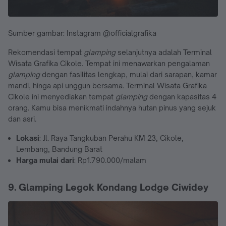
Sumber gambar: Instagram @officialgrafika
Rekomendasi tempat
glamping
selanjutnya adalah Terminal
Wisata Grafika Cikole. Tempat ini menawarkan pengalaman
glamping
dengan fasilitas lengkap, mulai dari sarapan, kamar
mandi, hinga api unggun bersama. Terminal Wisata Grafika
Cikole ini menyediakan tempat
glamping
dengan kapasitas 4
orang. Kamu bisa menikmati indahnya hutan pinus yang sejuk
dan asri.
Lokasi
: Jl. Raya Tangkuban Perahu KM 23, Cikole,
Lembang, Bandung Barat
Harga mulai dari
: Rp1.790.000/malam
9. Glamping Legok Kondang Lodge Ciwidey