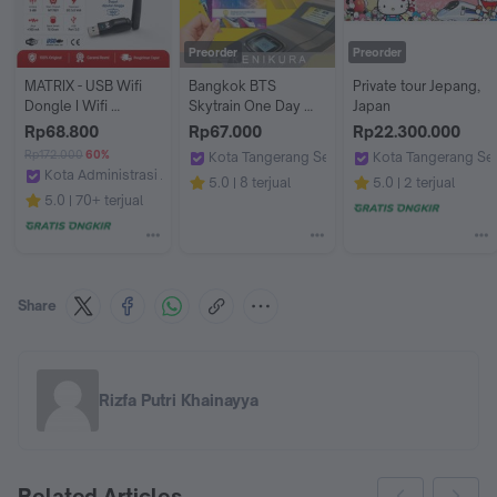
Preorder
Preorder
MATRIX - USB Wifi 
Bangkok BTS 
Private tour Jepang, 
Dongle I Wifi 
Skytrain One Day 
Japan
Wireless Adapter 
Pass kartu kereta 
Rp68.800
Rp67.000
Rp22.300.000
Receiver
Thailand Sky Train
Rp172.000
60%
Kota Tangerang Selatan
Kota Tangerang Se
Kota Administrasi Jakarta Barat
Kenikura Tour
Kenikura Tour
5.0
8 terjual
5.0
2 terjual
Matrix Store ID
5.0
70+ terjual
Share
Rizfa Putri Khainayya
Related Articles