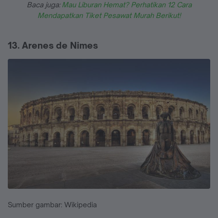
Baca juga:
Mau Liburan Hemat? Perhatikan 12 Cara
Mendapatkan Tiket Pesawat Murah Berikut!
13. Arenes de Nimes
Sumber gambar: Wikipedia