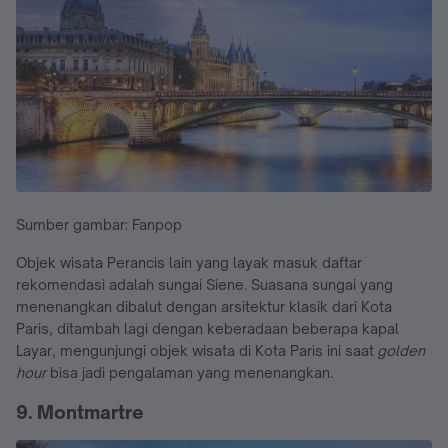
Sumber gambar: Fanpop
Objek wisata Perancis lain yang layak masuk daftar
rekomendasi adalah sungai Siene. Suasana sungai yang
menenangkan dibalut dengan arsitektur klasik dari Kota
Paris, ditambah lagi dengan keberadaan beberapa kapal
Layar, mengunjungi objek wisata di Kota Paris ini saat
golden
hour
bisa jadi pengalaman yang menenangkan.
9. Montmartre