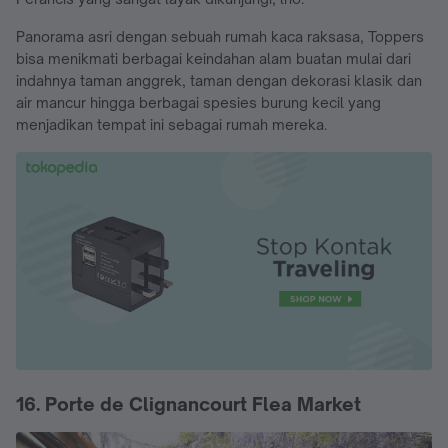
Panorama asri dengan sebuah rumah kaca raksasa, Toppers
bisa menikmati berbagai keindahan alam buatan mulai dari
indahnya taman anggrek, taman dengan dekorasi klasik dan
air mancur hingga berbagai spesies burung kecil yang
menjadikan tempat ini sebagai rumah mereka.
16. Porte de Clignancourt Flea Market