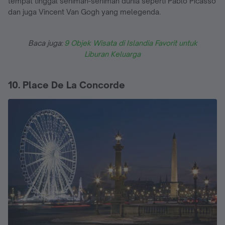
tempat tinggal seniman-seniman dunia seperti Pablo Picasso
dan juga Vincent Van Gogh yang melegenda.
Baca juga:
9 Objek Wisata di Islandia Favorit untuk
Liburan Keluarga
10. Place De La Concorde