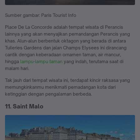
Sumber gambar: Paris Tourist Info
Place De La Concorde adalah tempat wisata di Perancis
lainnya yang akan menyajikan pemandangan Perancis yang
khas. Alun-alun berbentuk oktagon yang berada di antara
Tuileries Gardens dan jalan Champs Elysees ini dirancang
cantik dengan keberadaan ornamen taman, air mancur,
hingga
lampu-lampu taman
yang indah, terutama saat di
malam hari.
Tak jauh dari tempat wisata ini, terdapat kincir raksasa yang
memungkinkanmu menikmati pemadangan kota dari
ketinggian dengan pengalaman berbeda.
11. Saint Malo