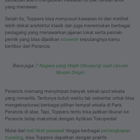
yang menawan.
Selain itu, Toppers bisa menyusuri kawasan ini dan melihat
lebih dekat arsitektur klasik dan juga menemukan berbagai
pedagang yang menawarkan jajanan lokal serta pernak-
pernik yang bisa dijadikan
souvenir
sepulangnya kamu
berlibur dari Perancis.
Baca juga:
7 Negara yang Wajib Dikunjungi saat Liburan
Musim Dingin
Perancis memang menyimpan banyak sekali
spot
wisata
yang romantis. Tentunya butuh waktu tak sebentar untuk bisa
mengeksplorasi berbagai pilihan tempat wisata di Paris
Perancis di atas. Tapi, Toppers tentu bisa jadikan liburan ke
Perancis tetap maksimal dengan Aplikasi Tokopedia!
Mulai dari
beli tiket pesawat
hingga berbagai
perlengkapan
traveling
, bisa Toppers dapatkan dengan praktis