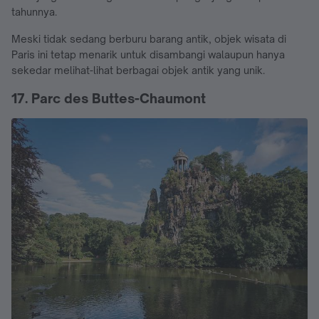
tahunnya.
Meski tidak sedang berburu barang antik, objek wisata di
Paris ini tetap menarik untuk disambangi walaupun hanya
sekedar melihat-lihat berbagai objek antik yang unik.
17. Parc des Buttes-Chaumont