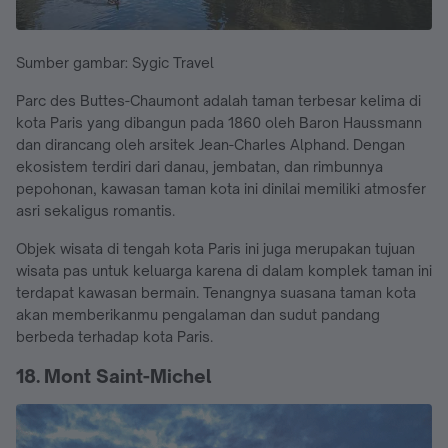
Sumber gambar: Sygic Travel
Parc des Buttes-Chaumont adalah taman terbesar kelima di
kota Paris yang dibangun pada 1860 oleh Baron Haussmann
dan dirancang oleh arsitek Jean-Charles Alphand. Dengan
ekosistem terdiri dari danau, jembatan, dan rimbunnya
pepohonan, kawasan taman kota ini dinilai memiliki atmosfer
asri sekaligus romantis.
Objek wisata di tengah kota Paris ini juga merupakan tujuan
wisata pas untuk keluarga karena di dalam komplek taman ini
terdapat kawasan bermain. Tenangnya suasana taman kota
akan memberikanmu pengalaman dan sudut pandang
berbeda terhadap kota Paris.
18. Mont Saint-Michel