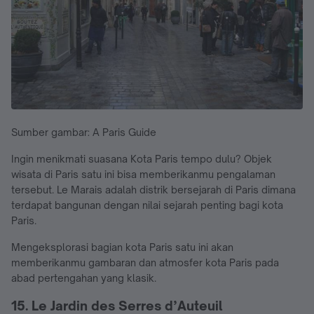
Sumber gambar: A Paris Guide
Ingin menikmati suasana Kota Paris tempo dulu? Objek
wisata di Paris satu ini bisa memberikanmu pengalaman
tersebut. Le Marais adalah distrik bersejarah di Paris dimana
terdapat bangunan dengan nilai sejarah penting bagi kota
Paris.
Mengeksplorasi bagian kota Paris satu ini akan
memberikanmu gambaran dan atmosfer kota Paris pada
abad pertengahan yang klasik.
15. Le Jardin des Serres d’Auteuil