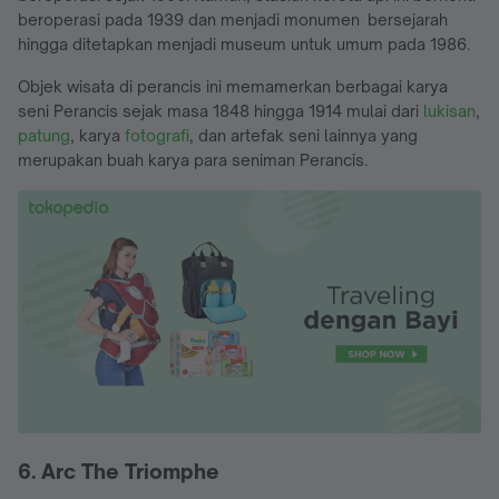
beroperasi pada 1939 dan menjadi monumen bersejarah
hingga ditetapkan menjadi museum untuk umum pada 1986.
Objek wisata di perancis ini memamerkan berbagai karya
seni Perancis sejak masa 1848 hingga 1914 mulai dari
lukisan
,
patung
, karya
fotografi
, dan artefak seni lainnya yang
merupakan buah karya para seniman Perancis.
6. Arc The Triomphe