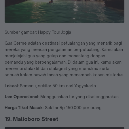
Sumber gambar: Happy Tour Jogja
Gua Cerme adalah destinasi petualangan yang menarik bagi
mereka yang mencari pengalaman berpetualang. Kamu akan
menjelajahi gua yang gelap dan menantang dengan
pemandu yang berpengalaman. Di dalam gua ini, kamu akan
menemui stalaktit dan stalagmit yang memukau serta
sebuah kolam bawah tanah yang menambah kesan misterius.
Lokasi
: Semanu, sekitar 50 km dari Yogyakarta
Jam Operasional
: Menggunakan tur yang diselenggarakan
Harga Tiket Masuk
: Sekitar Rp 150.000 per orang
19. Malioboro Street