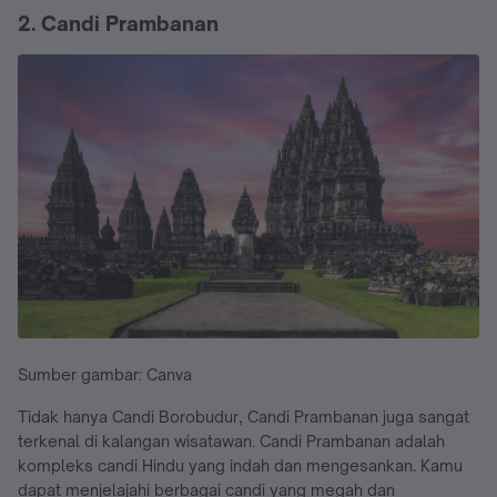
2. Candi Prambanan
Sumber gambar: Canva
Tidak hanya Candi Borobudur, Candi Prambanan juga sangat
terkenal di kalangan wisatawan. Candi Prambanan adalah
kompleks candi Hindu yang indah dan mengesankan. Kamu
dapat menjelajahi berbagai candi yang megah dan