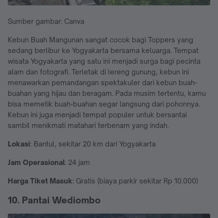
Sumber gambar: Canva
Kebun Buah Mangunan sangat cocok bagi Toppers yang
sedang berlibur ke Yogyakarta bersama keluarga. Tempat
wisata Yogyakarta yang satu ini menjadi surga bagi pecinta
alam dan fotografi. Terletak di lereng gunung, kebun ini
menawarkan pemandangan spektakuler dari kebun buah-
buahan yang hijau dan beragam. Pada musim tertentu, kamu
bisa memetik buah-buahan segar langsung dari pohonnya.
Kebun ini juga menjadi tempat populer untuk bersantai
sambil menikmati matahari terbenam yang indah.
Lokasi
: Bantul, sekitar 20 km dari Yogyakarta
Jam Operasional
: 24 jam
Harga Tiket Masuk
: Gratis (biaya parkir sekitar Rp 10.000)
10. Pantai Wediombo