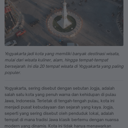
Yogyakarta jadi kota yang memiliki banyak destinasi wisata,
mulai dari wisata kuliner, alam, hingga tempat-tempat
bersejarah. Ini dia 20 tempat wisata di Yogyakarta yang paling
populer.
Yogyakarta, sering disebut dengan sebutan Jogja, adalah
salah satu kota yang penuh warna dan kehidupan di pulau
Jawa, Indonesia. Terletak di tengah-tengah pulau, kota ini
menjadi pusat kebudayaan dan sejarah yang kaya. Jogja,
seperti yang sering disebut oleh penduduk lokal, adalah
tempat di mana tradisi Jawa klasik bertemu dengan nuansa
modern yang dinamis. Kota ini tidak hanya menawarkan