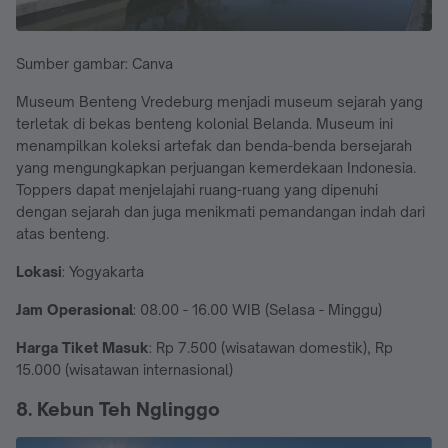
Sumber gambar: Canva
Museum Benteng Vredeburg menjadi museum sejarah yang
terletak di bekas benteng kolonial Belanda. Museum ini
menampilkan koleksi artefak dan benda-benda bersejarah
yang mengungkapkan perjuangan kemerdekaan Indonesia.
Toppers dapat menjelajahi ruang-ruang yang dipenuhi
dengan sejarah dan juga menikmati pemandangan indah dari
atas benteng.
Lokasi
: Yogyakarta
Jam Operasional
: 08.00 - 16.00 WIB (Selasa - Minggu)
Harga Tiket Masuk
: Rp 7.500 (wisatawan domestik), Rp
15.000 (wisatawan internasional)
8. Kebun Teh Nglinggo