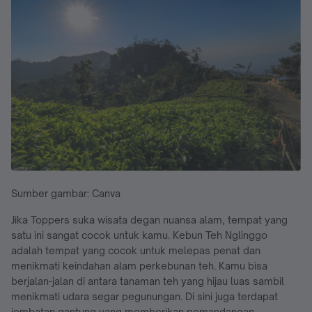
Sumber gambar: Canva
Jika Toppers suka wisata degan nuansa alam, tempat yang
satu ini sangat cocok untuk kamu. Kebun Teh Nglinggo
adalah tempat yang cocok untuk melepas penat dan
menikmati keindahan alam perkebunan teh. Kamu bisa
berjalan-jalan di antara tanaman teh yang hijau luas sambil
menikmati udara segar pegunungan. Di sini juga terdapat
jembatan gantung yang memberikan pemandangan