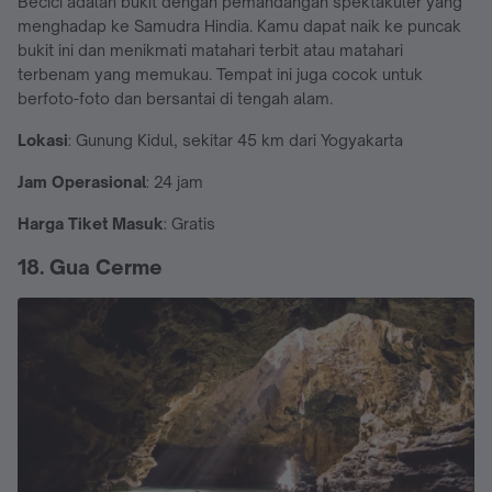
Becici adalah bukit dengan pemandangan spektakuler yang
menghadap ke Samudra Hindia. Kamu dapat naik ke puncak
bukit ini dan menikmati matahari terbit atau matahari
terbenam yang memukau. Tempat ini juga cocok untuk
berfoto-foto dan bersantai di tengah alam.
Lokasi
: Gunung Kidul, sekitar 45 km dari Yogyakarta
Jam Operasional
: 24 jam
Harga Tiket Masuk
: Gratis
18. Gua Cerme