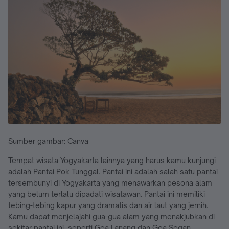
Sumber gambar: Canva
Tempat wisata Yogyakarta lainnya yang harus kamu kunjungi
adalah Pantai Pok Tunggal. Pantai ini adalah salah satu pantai
tersembunyi di Yogyakarta yang menawarkan pesona alam
yang belum terlalu dipadati wisatawan. Pantai ini memiliki
tebing-tebing kapur yang dramatis dan air laut yang jernih.
Kamu dapat menjelajahi gua-gua alam yang menakjubkan di
sekitar pantai ini, seperti Goa Lanang dan Goa Sogan.