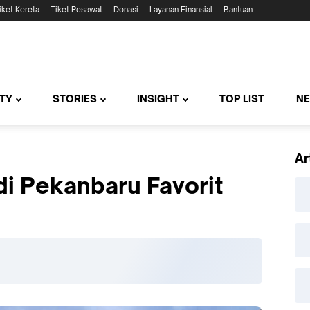
iket Kereta
Tiket Pesawat
Donasi
Layanan Finansial
Bantuan
TY
STORIES
INSIGHT
TOP LIST
N
Ar
i Pekanbaru Favorit