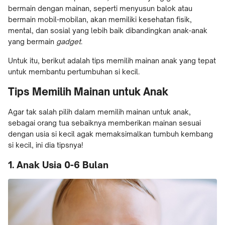
bermain dengan mainan, seperti menyusun balok atau
bermain mobil-mobilan, akan memiliki kesehatan fisik,
mental, dan sosial yang lebih baik dibandingkan anak-anak
yang bermain
gadget
.
Untuk itu, berikut adalah tips memilih mainan anak yang tepat
untuk membantu pertumbuhan si kecil.
Tips Memilih Mainan untuk Anak
Agar tak salah pilih dalam memilih mainan untuk anak,
sebagai orang tua sebaiknya memberikan mainan sesuai
dengan usia si kecil agak memaksimalkan tumbuh kembang
si kecil, ini dia tipsnya!
1. Anak Usia 0-6 Bulan