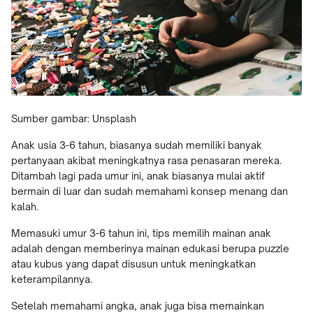
Sumber gambar: Unsplash
Anak usia 3-6 tahun, biasanya sudah memiliki banyak
pertanyaan akibat meningkatnya rasa penasaran mereka.
Ditambah lagi pada umur ini, anak biasanya mulai aktif
bermain di luar dan sudah memahami konsep menang dan
kalah.
Memasuki umur 3-6 tahun ini, tips memilih mainan anak
adalah dengan memberinya mainan edukasi berupa puzzle
atau kubus yang dapat disusun untuk meningkatkan
keterampilannya.
Setelah memahami angka, anak juga bisa memainkan