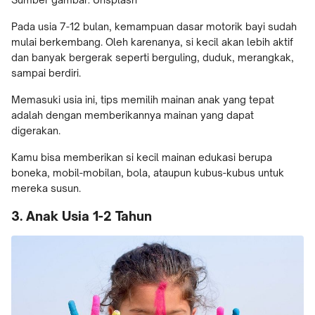
Pada usia 7-12 bulan, kemampuan dasar motorik bayi sudah
mulai berkembang. Oleh karenanya, si kecil akan lebih aktif
dan banyak bergerak seperti berguling, duduk, merangkak,
sampai berdiri.
Memasuki usia ini, tips memilih mainan anak yang tepat
adalah dengan memberikannya mainan yang dapat
digerakan.
Kamu bisa memberikan si kecil mainan edukasi berupa
boneka, mobil-mobilan, bola, ataupun kubus-kubus untuk
mereka susun.
3. Anak Usia 1-2 Tahun