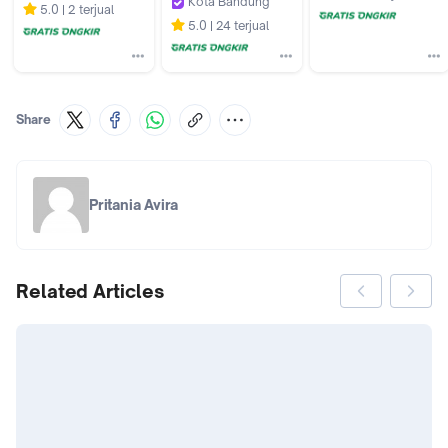
Kota Bandung
Zuutii Official Store
5.0
2 terjual
Sorting, Counting & 
Dialogue Group Store
5.0
24 terjual
Matching, Mainan 
Edukatif Geode & 
Permata untuk 
Belajar Warna, 
Bentuk & 
Share
Menghitung
Pritania Avira
Related Articles