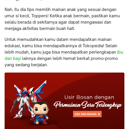
Nah, itu dia tips memilih mainan anak yang sesuai dengan
umur si kecil, Toppers! Ketika anak bermain, pastikan kamu
selalu berada di sekitarnya agar dapat mengawasi dan
menjaga aktivitas bermain buah hati.
Untuk memudahkan kamu dalam mendapatkan mainan
edukasi, kamu bisa mendapatkannya di Tokopedia! Selain
lebih mudah, kamu juga bisa mendapatkan perlengkapan
ibu
dan bayi
lainnya dengan lebih hemat berkat promo-promo
yang sedang berjalan.