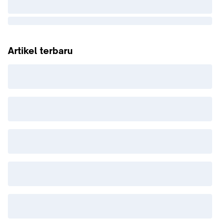
Artikel terbaru