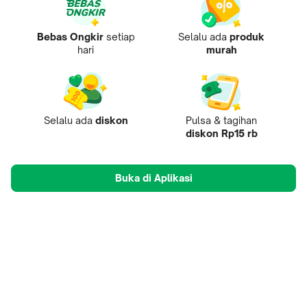
Bebas Ongkir
setiap
Selalu ada
produk
hari
murah
Selalu ada
diskon
Pulsa & tagihan
diskon Rp15 rb
Buka di Aplikasi
Tentang Kami
Pusat Penjual
Mobile Apps
Mitra
Karir
Tokopedia Care
B2B Digital