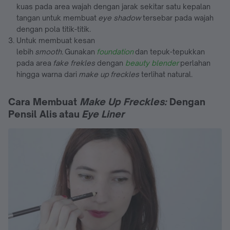
kuas pada area wajah dengan jarak sekitar satu kepalan
tangan untuk membuat
eye shadow
tersebar pada wajah
dengan pola titik-titik.
Untuk membuat kesan
lebih
smooth.
Gunakan
foundation
dan tepuk-tepukkan
pada area
fake frekles
dengan
beauty blender
perlahan
hingga warna dari
make up
freckles
terlihat natural.
Cara Membuat
Make Up Freckles:
Dengan
Pensil Alis atau
Eye Liner