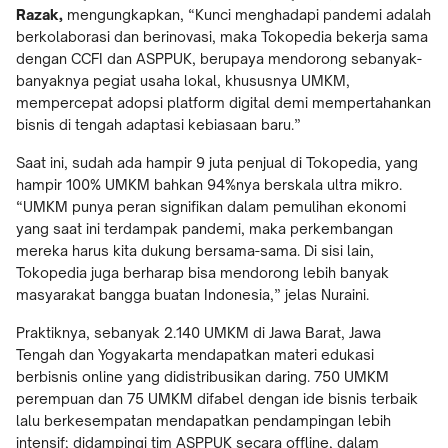
Razak,
mengungkapkan, “Kunci menghadapi pandemi adalah
berkolaborasi dan berinovasi, maka Tokopedia bekerja sama
dengan CCFI dan ASPPUK, berupaya mendorong sebanyak-
banyaknya pegiat usaha lokal, khususnya UMKM,
mempercepat adopsi platform digital demi mempertahankan
bisnis di tengah adaptasi kebiasaan baru.”
Saat ini, sudah ada hampir 9 juta penjual di Tokopedia, yang
hampir 100% UMKM bahkan 94%nya berskala ultra mikro.
“UMKM punya peran signifikan dalam pemulihan ekonomi
yang saat ini terdampak pandemi, maka perkembangan
mereka harus kita dukung bersama-sama. Di sisi lain,
Tokopedia juga berharap bisa mendorong lebih banyak
masyarakat bangga buatan Indonesia,” jelas Nuraini.
Praktiknya, sebanyak 2.140 UMKM di Jawa Barat, Jawa
Tengah dan Yogyakarta mendapatkan materi edukasi
berbisnis online yang didistribusikan daring. 750 UMKM
perempuan dan 75 UMKM difabel dengan ide bisnis terbaik
lalu berkesempatan mendapatkan pendampingan lebih
intensif; didampingi tim ASPPUK secara offline, dalam