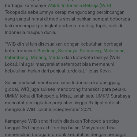
berbagai kampanye
Waktu Indonesia Belanja (WIB)
Tokopedia sebelumnya kerap mengundang perbincangan
yang sangat ramai di media sosial bahkan sempat beberapa
kali menempati peringkat pertama trending topik, baik di
Indonesia maupun dunia.
“WIB di sisi lain disesuaikan dengan kebutuhan berbagai
kota, termasuk
Bandung
,
Surabaya
,
Semarang
,
Makassar
,
Palembang
,
Malang
,
Medan
dan kota-kota lainnya (WIB
Lokal). Ini agar masyarakat setempat bisa memenuhi
kebutuhan harian dari penjual terdekat,” jelas Kevin.
Selain berhasil membawa nama Indonesia ke panggung
global, WIB juga sukses mendorong transaksi para pelaku
UMKM lokal di Tokopedia. Misal, salah satu UMKM Surabaya
mencatat peningkatan penjualan hingga 3x lipat setelah
mengikuti WIB Lokal Juli-September 2021.
Kampanye WIB sendiri rutin diadakan Tokopedia setiap
tanggal 25 hingga akhir setiap bulan. Masyarakat bisa
menemukan beragam produk kebutuhan dengan berbagai