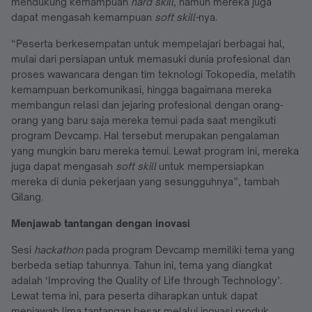
mendukung kemampuan
hard skill,
namun mereka juga
dapat mengasah kemampuan
soft skill-
nya.
“Peserta berkesempatan untuk mempelajari berbagai hal,
mulai dari persiapan untuk memasuki dunia profesional dan
proses wawancara dengan tim teknologi Tokopedia, melatih
kemampuan berkomunikasi, hingga bagaimana mereka
membangun relasi dan jejaring profesional dengan orang-
orang yang baru saja mereka temui pada saat mengikuti
program Devcamp. Hal tersebut merupakan pengalaman
yang mungkin baru mereka temui. Lewat program ini, mereka
juga dapat mengasah
soft skill
untuk mempersiapkan
mereka di dunia pekerjaan yang sesungguhnya”, tambah
Gilang.
Menjawab tantangan dengan inovasi
Sesi
hackathon
pada program Devcamp memiliki tema yang
berbeda setiap tahunnya. Tahun ini, tema yang diangkat
adalah ‘Improving the Quality of Life through Technology’.
Lewat tema ini, para peserta diharapkan untuk dapat
menjawab lima tantangan besar melalui inovasi produk.