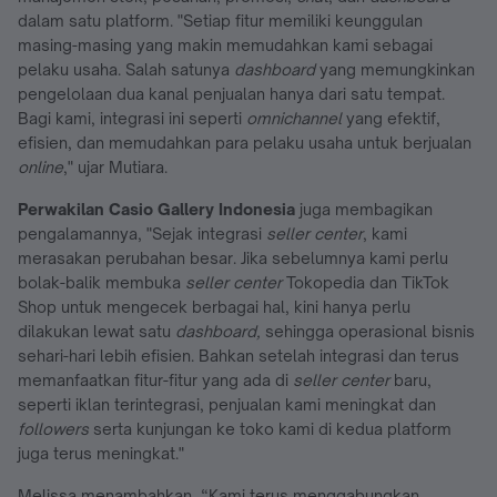
dalam satu platform. "Setiap fitur memiliki keunggulan
masing-masing yang makin memudahkan kami sebagai
pelaku usaha. Salah satunya
dashboard
yang memungkinkan
pengelolaan dua kanal penjualan hanya dari satu tempat.
Bagi kami, integrasi ini seperti
omnichannel
yang efektif,
efisien, dan memudahkan para pelaku usaha untuk berjualan
online
," ujar Mutiara.
Perwakilan Casio Gallery Indonesia
juga membagikan
pengalamannya, "Sejak integrasi
seller center
, kami
merasakan perubahan besar. Jika sebelumnya kami perlu
bolak-balik membuka
seller center
Tokopedia dan TikTok
Shop untuk mengecek berbagai hal, kini hanya perlu
dilakukan lewat satu
dashboard,
sehingga operasional bisnis
sehari-hari lebih efisien. Bahkan setelah integrasi dan terus
memanfaatkan fitur-fitur yang ada di
seller center
baru,
seperti iklan terintegrasi, penjualan kami meningkat dan
followers
serta kunjungan ke toko kami di kedua platform
juga terus meningkat."
Melissa menambahkan, “Kami terus menggabungkan