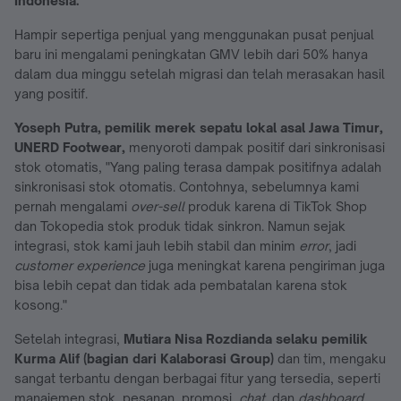
Indonesia.
Hampir sepertiga penjual yang menggunakan pusat penjual
baru ini mengalami peningkatan GMV lebih dari 50% hanya
dalam dua minggu setelah migrasi dan telah merasakan hasil
yang positif.
Yoseph Putra, pemilik merek sepatu lokal asal Jawa Timur,
UNERD Footwear,
menyoroti dampak positif dari sinkronisasi
stok otomatis, "Yang paling terasa dampak positifnya adalah
sinkronisasi stok otomatis. Contohnya, sebelumnya kami
pernah mengalami
over-sell
produk karena di TikTok Shop
dan Tokopedia stok produk tidak sinkron. Namun sejak
integrasi, stok kami jauh lebih stabil dan minim
error
, jadi
customer experience
juga meningkat karena pengiriman juga
bisa lebih cepat dan tidak ada pembatalan karena stok
kosong."
Setelah integrasi,
Mutiara Nisa Rozdianda selaku pemilik
Kurma Alif (bagian dari Kalaborasi Group)
dan tim, mengaku
sangat terbantu dengan berbagai fitur yang tersedia, seperti
manajemen stok, pesanan, promosi,
chat
, dan
dashboard