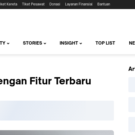
iket Kereta
Tiket Pesawat
Donasi
Layanan Finansial
Bantuan
TY
STORIES
INSIGHT
TOP LIST
N
Ar
engan Fitur Terbaru